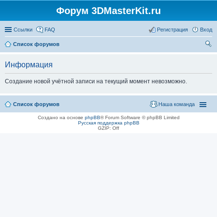
Форум 3DMasterKit.ru
Ссылки
FAQ
Регистрация
Вход
Список форумов
ои
Информация
ск
Создание новой учётной записи на текущий момент невозможно.
Список форумов
Наша команда
Создано на основе
phpBB
® Forum Software © phpBB Limited
Русская поддержка phpBB
GZIP: Off