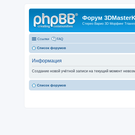
Форум 3DMasterKi
Стерео Варио 3D Морфинг Triaxes 
Ссылки
FAQ
Список форумов
Информация
Создание новой учётной записи на текущий момент невоз
Список форумов