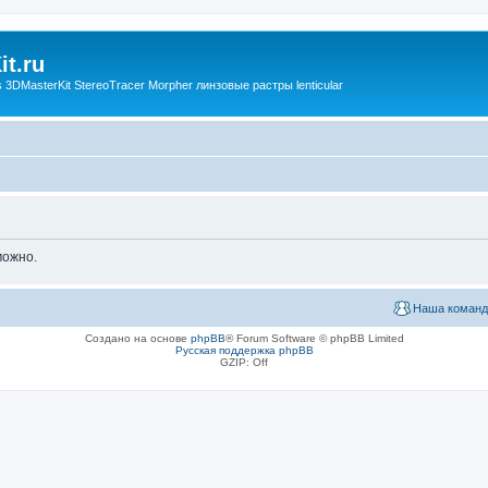
t.ru
3DMasterKit StereoTracer Morpher линзовые растры lenticular
можно.
Наша команд
Создано на основе
phpBB
® Forum Software © phpBB Limited
Русская поддержка phpBB
GZIP: Off