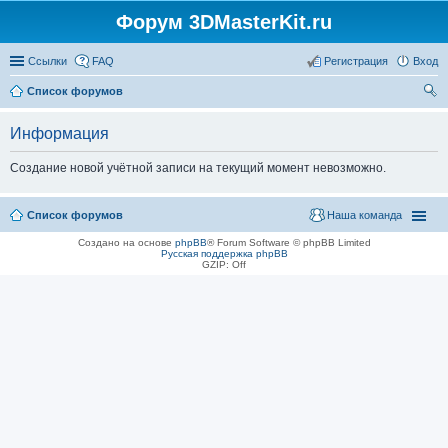
Форум 3DMasterKit.ru
Ссылки
FAQ
Регистрация
Вход
Список форумов
ои
Информация
ск
Создание новой учётной записи на текущий момент невозможно.
Список форумов
Наша команда
Создано на основе
phpBB
® Forum Software © phpBB Limited
Русская поддержка phpBB
GZIP: Off