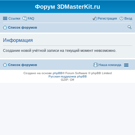
Форум 3DMasterKit.ru
Ссылки
FAQ
Регистрация
Вход
Список форумов
ои
Информация
ск
Создание новой учётной записи на текущий момент невозможно.
Список форумов
Наша команда
Создано на основе
phpBB
® Forum Software © phpBB Limited
Русская поддержка phpBB
GZIP: Off