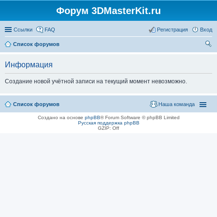
Форум 3DMasterKit.ru
Ссылки
FAQ
Регистрация
Вход
Список форумов
ои
Информация
ск
Создание новой учётной записи на текущий момент невозможно.
Список форумов
Наша команда
Создано на основе
phpBB
® Forum Software © phpBB Limited
Русская поддержка phpBB
GZIP: Off