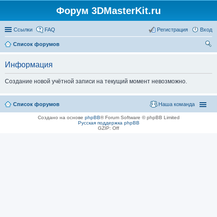
Форум 3DMasterKit.ru
Ссылки
FAQ
Регистрация
Вход
Список форумов
ои
Информация
ск
Создание новой учётной записи на текущий момент невозможно.
Список форумов
Наша команда
Создано на основе
phpBB
® Forum Software © phpBB Limited
Русская поддержка phpBB
GZIP: Off