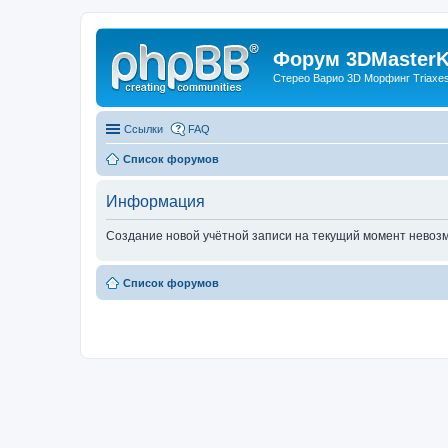
Форум 3DMasterKi
Стерео Варио 3D Морфинг Triaxes 
Ссылки
FAQ
Список форумов
Информация
Создание новой учётной записи на текущий момент невоз
Список форумов