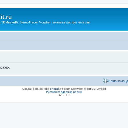
t.ru
3DMasterKit StereoTracer Morpher линзовые растры lenticular
можно.
Наша команд
Создано на основе
phpBB
® Forum Software © phpBB Limited
Русская поддержка phpBB
GZIP: Off