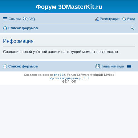
Форум 3DMasterKit.ru
Ссылки
FAQ
Регистрация
Вход
Список форумов
ои
Информация
ск
Создание новой учётной записи на текущий момент невозможно.
Список форумов
Наша команда
Создано на основе
phpBB
® Forum Software © phpBB Limited
Русская поддержка phpBB
GZIP: Off