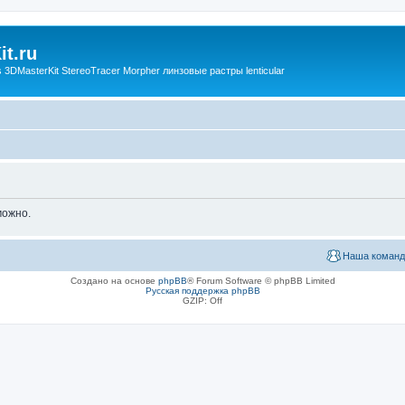
t.ru
3DMasterKit StereoTracer Morpher линзовые растры lenticular
можно.
Наша команд
Создано на основе
phpBB
® Forum Software © phpBB Limited
Русская поддержка phpBB
GZIP: Off