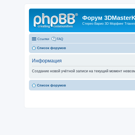
Форум 3DMasterKi
Стерео Варио 3D Морфинг Triaxes 
Ссылки
FAQ
Список форумов
Информация
Создание новой учётной записи на текущий момент невоз
Список форумов