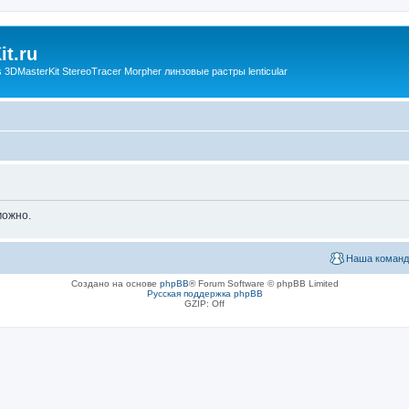
t.ru
3DMasterKit StereoTracer Morpher линзовые растры lenticular
можно.
Наша команд
Создано на основе
phpBB
® Forum Software © phpBB Limited
Русская поддержка phpBB
GZIP: Off