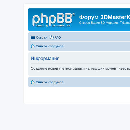
Форум 3DMasterKi
Стерео Варио 3D Морфинг Triaxes 
Ссылки
FAQ
Список форумов
Информация
Создание новой учётной записи на текущий момент невоз
Список форумов