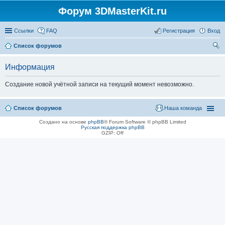
Форум 3DMasterKit.ru
Ссылки
FAQ
Регистрация
Вход
Список форумов
ои
Информация
ск
Создание новой учётной записи на текущий момент невозможно.
Список форумов
Наша команда
Создано на основе
phpBB
® Forum Software © phpBB Limited
Русская поддержка phpBB
GZIP: Off