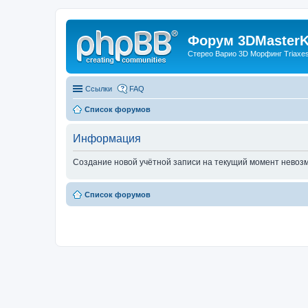
Форум 3DMasterKi
Стерео Варио 3D Морфинг Triaxes 
Ссылки
FAQ
Список форумов
Информация
Создание новой учётной записи на текущий момент невоз
Список форумов