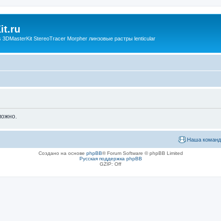
t.ru
3DMasterKit StereoTracer Morpher линзовые растры lenticular
можно.
Наша команд
Создано на основе
phpBB
® Forum Software © phpBB Limited
Русская поддержка phpBB
GZIP: Off