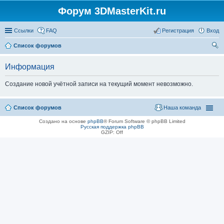
Форум 3DMasterKit.ru
Ссылки
FAQ
Регистрация
Вход
Список форумов
ои
Информация
ск
Создание новой учётной записи на текущий момент невозможно.
Список форумов
Наша команда
Создано на основе
phpBB
® Forum Software © phpBB Limited
Русская поддержка phpBB
GZIP: Off