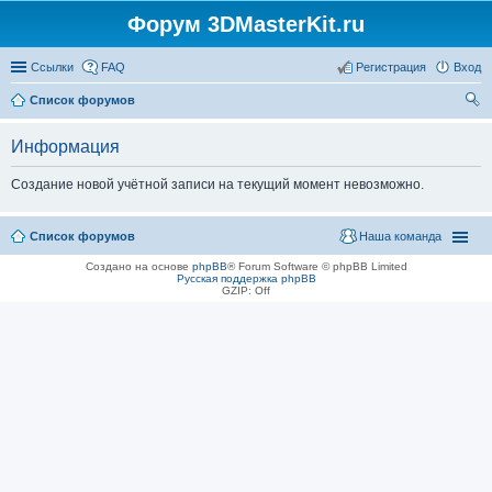
Форум 3DMasterKit.ru
Ссылки
FAQ
Регистрация
Вход
Список форумов
ои
Информация
ск
Создание новой учётной записи на текущий момент невозможно.
Список форумов
Наша команда
Создано на основе
phpBB
® Forum Software © phpBB Limited
Русская поддержка phpBB
GZIP: Off