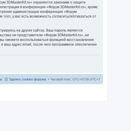
ум 3DMasterKit.ru» охраняется законами о защите
гистрации в конференции «Форум 3DMasterKit.ru», кроме
усмотрение администрации конференции «Форум
 того, у вас есть возможность согласиться/отказаться от
рируясь на других сайтах. Ваш пароль является
льствах ни представители «Форум 3DMasterKit.ru», ни
и, вы сможете воспользоваться функцией восстановления
 ваш адрес email, после чего программное обеспечение
а
Удалить cookies форума
Часовой пояс: UTC+07:00 UTC+7