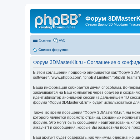
Форум 3DMasterKi
Стерео Варио 3D Морфинг Triaxes 
Ссылки
FAQ
Список форумов
Форум 3DMasterKit.ru - Соглашение о конфи
В этом соглашении подробно описывается как “Форум 3DMasterK
software”, “www.phpbb.com”, “phpBB Limited”, “phpBB Te
Ваша информация собирается двумя способами. Во-первых,
закачиваются на Ваш компьютер через браузер и сохраняю
идентификатор анонимной сессии (в дальнейшем “ID сесси
форума “Форум 3DMasterKit.ru” и будет использоваться дл
Также, во время посещения “Форум 3DMasterKit.ru”, мы мо
которого является просмотр страниц, созданных исключи
форуме. Это могут быть сообщения неавторизованных поль
аккаунт”) и соообщения, коорые Вы разместили после про
Ваш аккаунт будет содержать, как минимум, однозначно и