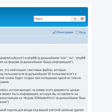
Регистрация
Вход
sterkit.ru/forum”) и phpBB (в дальнейшем “они”, “их”, “phpBB
ания на форуме (в дальнейшем “Ваша информация”).
ies, это небольшие текстовые файлы, которые
р пользователя (в дальнейшем “ID пользователя”) и
ий cookie будет создан при посещении одной из тем на
румом.
kies, но они выходят за рамки этого документа, целью
и может быть информация, которую Вы оставляете на
егистрации на “Форум 3DMasterKit.ru” (в дальнейшем “Ваш
ения”).
ьный пароль для входа под вашей учётной записью (далее