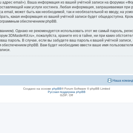
ш адрес email»). Ваша информация из вашей учётной записи на форумах «Фор
ставляющей нам услуги хостинга. Любая информация, запрашиваемая при ре
са email, может быть как необходимой, так и необязательной ко вводу, на 
ыбрать, какая информация из вашей учётной записи будет общедоступна. Кроме
рограммным обеспечением phpBB.
ием). Однако не рекомендуется использовать этот же самый пароль, регист
ум 3DMasterKit.ru», пожалуйста, храните его в тайне, ни при каких обстояте
 ваш пароль. В случае, если вы забудете ваш пароль к вашей учётной запис
обеспечением phpBB. Вам будет необходимо ввести ваше имя пользователя и
аписи.
Наша команд
Создано на основе
phpBB
® Forum Software © phpBB Limited
Русская поддержка phpBB
GZIP: Off