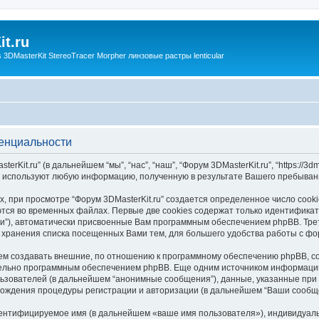
t.ru
3DMasterKit StereoTracer Morpher линзовые растры lenticular
денциальности
it.ru” (в дальнейшем “мы”, “нас”, “наш”, “Форум 3DMasterKit.ru”, “https://3dma
ams”) используют любую информацию, полученную в результате Вашего пребыв
 при просмотре “Форум 3DMasterKit.ru” создается определенное число cook
тся во временных файлах. Первые две cookies содержат только идентификато
и”), автоматически присвоенные Вам программным обеспечением phpBB. Трет
я хранения списка посещенных Вами тем, для большего удобства работы с фо
жем создавать внешние, по отношению к программному обеспечению phpBB, coo
тельно программным обеспечением phpBB. Еще одним источником информаци
зователей (в дальнейшем “анонимные сообщения”), данные, указанные при р
хождения процедуры регистрации и авторизации (в дальнейшем “Ваши сообщ
дентифицируемое имя (в дальнейшем «ваше имя пользователя»), индивидуал