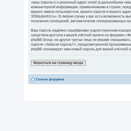
«ваш пароль») и реальный адрес email (в дальнейшем «ва
компьютерной информации, применяемыми в стране, предо
вашего имени пользователя, вашего пароля и вашего адре
3DMasterKit.ru». В любом случае у вас есть возможность в
получения сообщений, автоматически сгенерированных п
Ваш пароль надёжно зашифрован (односторонним хэширован
средством доступа к вашей учётной записи на форумах «Фор
phpBB Group, ни другое третье лицо не вправе спрашивать
пароля «Забыли пароль?», предусмотренной программным 
phpBB сгенерирует вам новый пароль для вашей учётной з
Вернуться на страницу входа
Список форумов