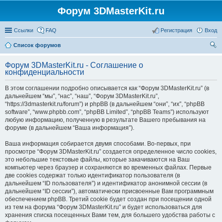
Форум 3DMasterKit.ru
Ссылки
FAQ
Регистрация
Вход
Список форумов
ои
Форум 3DMasterKit.ru - Соглашение о
ск
конфиденциальности
В этом соглашении подробно описывается как “Форум 3DMasterKit.ru” (в
дальнейшем “мы”, “нас”, “наш”, “Форум 3DMasterKit.ru”,
“https://3dmasterkit.ru/forum”) и phpBB (в дальнейшем “они”, “их”, “phpBB
software”, “www.phpbb.com”, “phpBB Limited”, “phpBB Teams”) используют
любую информацию, полученную в результате Вашего пребывания на
форуме (в дальнейшем “Ваша информация”).
Ваша информация собирается двумя способами. Во-первых, при
просмотре “Форум 3DMasterKit.ru” создается определенное число cookies,
это небольшие текстовые файлы, которые закачиваются на Ваш
компьютер через браузер и сохраняются во временных файлах. Первые
две cookies содержат только идентификатор пользователя (в
дальнейшем “ID пользователя”) и идентификатор анонимной сессии (в
дальнейшем “ID сессии”), автоматически присвоенные Вам программным
обеспечением phpBB. Третий cookie будет создан при посещении одной
из тем на форума “Форум 3DMasterKit.ru” и будет использоваться для
хранения списка посещенных Вами тем, для большего удобства работы с