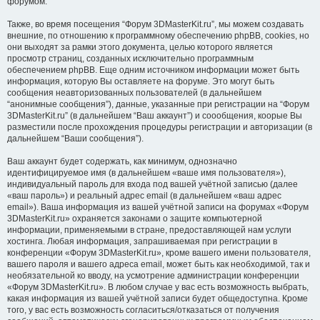
форумом.
Также, во время посещения “Форум 3DMasterKit.ru”, мы можем создавать
внешние, по отношению к программному обеспечению phpBB, cookies, но
они выходят за рамки этого документа, целью которого является
просмотр страниц, созданных исключительно программным
обеспечением phpBB. Еще одним источником информации может быть
информация, которую Вы оставляете на форуме. Это могут быть
сообщения неавторизованных пользователей (в дальнейшем
“анонимные сообщения”), данные, указанные при регистрации на “Форум
3DMasterKit.ru” (в дальнейшем “Ваш аккаунт”) и соообщения, коорые Вы
разместили после прохождения процедуры регистрации и авторизации (в
дальнейшем “Ваши сообщения”).
Ваш аккаунт будет содержать, как минимум, однозначно
идентифицируемое имя (в дальнейшем «ваше имя пользователя»),
индивидуальный пароль для входа под вашей учётной записью (далее
«ваш пароль») и реальный адрес email (в дальнейшем «ваш адрес
email»). Ваша информация из вашей учётной записи на форумах «Форум
3DMasterKit.ru» охраняется законами о защите компьютерной
информации, применяемыми в стране, предоставляющей нам услуги
хостинга. Любая информация, запрашиваемая при регистрации в
конференции «Форум 3DMasterKit.ru», кроме вашего имени пользователя,
вашего пароля и вашего адреса email, может быть как необходимой, так и
необязательной ко вводу, на усмотрение администрации конференции
«Форум 3DMasterKit.ru». В любом случае у вас есть возможность выбрать,
какая информация из вашей учётной записи будет общедоступна. Кроме
того, у вас есть возможность согласиться/отказаться от получения