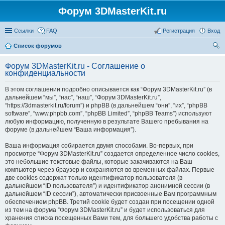
Форум 3DMasterKit.ru
Ссылки
FAQ
Регистрация
Вход
Список форумов
ои
Форум 3DMasterKit.ru - Соглашение о
ск
конфиденциальности
В этом соглашении подробно описывается как “Форум 3DMasterKit.ru” (в
дальнейшем “мы”, “нас”, “наш”, “Форум 3DMasterKit.ru”,
“https://3dmasterkit.ru/forum”) и phpBB (в дальнейшем “они”, “их”, “phpBB
software”, “www.phpbb.com”, “phpBB Limited”, “phpBB Teams”) используют
любую информацию, полученную в результате Вашего пребывания на
форуме (в дальнейшем “Ваша информация”).
Ваша информация собирается двумя способами. Во-первых, при
просмотре “Форум 3DMasterKit.ru” создается определенное число cookies,
это небольшие текстовые файлы, которые закачиваются на Ваш
компьютер через браузер и сохраняются во временных файлах. Первые
две cookies содержат только идентификатор пользователя (в
дальнейшем “ID пользователя”) и идентификатор анонимной сессии (в
дальнейшем “ID сессии”), автоматически присвоенные Вам программным
обеспечением phpBB. Третий cookie будет создан при посещении одной
из тем на форума “Форум 3DMasterKit.ru” и будет использоваться для
хранения списка посещенных Вами тем, для большего удобства работы с