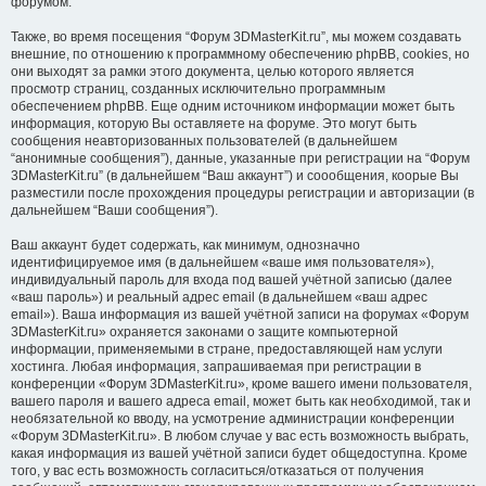
форумом.
Также, во время посещения “Форум 3DMasterKit.ru”, мы можем создавать
внешние, по отношению к программному обеспечению phpBB, cookies, но
они выходят за рамки этого документа, целью которого является
просмотр страниц, созданных исключительно программным
обеспечением phpBB. Еще одним источником информации может быть
информация, которую Вы оставляете на форуме. Это могут быть
сообщения неавторизованных пользователей (в дальнейшем
“анонимные сообщения”), данные, указанные при регистрации на “Форум
3DMasterKit.ru” (в дальнейшем “Ваш аккаунт”) и соообщения, коорые Вы
разместили после прохождения процедуры регистрации и авторизации (в
дальнейшем “Ваши сообщения”).
Ваш аккаунт будет содержать, как минимум, однозначно
идентифицируемое имя (в дальнейшем «ваше имя пользователя»),
индивидуальный пароль для входа под вашей учётной записью (далее
«ваш пароль») и реальный адрес email (в дальнейшем «ваш адрес
email»). Ваша информация из вашей учётной записи на форумах «Форум
3DMasterKit.ru» охраняется законами о защите компьютерной
информации, применяемыми в стране, предоставляющей нам услуги
хостинга. Любая информация, запрашиваемая при регистрации в
конференции «Форум 3DMasterKit.ru», кроме вашего имени пользователя,
вашего пароля и вашего адреса email, может быть как необходимой, так и
необязательной ко вводу, на усмотрение администрации конференции
«Форум 3DMasterKit.ru». В любом случае у вас есть возможность выбрать,
какая информация из вашей учётной записи будет общедоступна. Кроме
того, у вас есть возможность согласиться/отказаться от получения