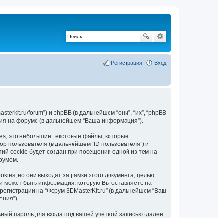
Регистрация
Вход
sterkit.ru/forum”) и phpBB (в дальнейшем “они”, “их”, “phpBB
ания на форуме (в дальнейшем “Ваша информация”).
ies, это небольшие текстовые файлы, которые
р пользователя (в дальнейшем “ID пользователя”) и
ий cookie будет создан при посещении одной из тем на
румом.
kies, но они выходят за рамки этого документа, целью
и может быть информация, которую Вы оставляете на
егистрации на “Форум 3DMasterKit.ru” (в дальнейшем “Ваш
ения”).
ьный пароль для входа под вашей учётной записью (далее