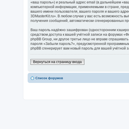
«ваш пароль») и реальный адрес email (в дальнейшем «ва
компьютерной информации, применяемыми в стране, предо
вашего имени пользователя, вашего пароля и вашего адре
3DMasterKit.ru». В любом случае у вас есть возможность в
получения сообщений, автоматически сгенерированных п
Ваш пароль надёжно зашифрован (односторонним хэширован
средством доступа к вашей учётной записи на форумах «Фор
phpBB Group, ни другое третье лицо не вправе спрашивать
пароля «Забыли пароль?», предусмотренной программным 
phpBB сгенерирует вам новый пароль для вашей учётной з
Вернуться на страницу входа
Список форумов