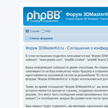
Форум 3DMasterKi
Стерео Варио 3D Морфинг Triaxes 
Ссылки
FAQ
Список форумов
Форум 3DMasterKit.ru - Соглашение о конфи
В этом соглашении подробно описывается как “Форум 3DMasterK
software”, “www.phpbb.com”, “phpBB Limited”, “phpBB Te
Ваша информация собирается двумя способами. Во-первых,
закачиваются на Ваш компьютер через браузер и сохраняю
идентификатор анонимной сессии (в дальнейшем “ID сесси
форума “Форум 3DMasterKit.ru” и будет использоваться дл
Также, во время посещения “Форум 3DMasterKit.ru”, мы мо
которого является просмотр страниц, созданных исключи
форуме. Это могут быть сообщения неавторизованных поль
аккаунт”) и соообщения, коорые Вы разместили после про
Ваш аккаунт будет содержать, как минимум, однозначно и