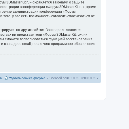
ум 3DMasterKit.ru» охраняется законами о защите
гистрации в конференции «Форум 3DMasterKit.ru», кроме
усмотрение администрации конференции «Форум
 того, у вас есть возможность согласиться/отказаться от
рируясь на других сайтах. Ваш пароль является
льствах ни представители «Форум 3DMasterKit.ru», ни
и, вы сможете воспользоваться функцией восстановления
 ваш адрес email, после чего программное обеспечение
а
Удалить cookies форума
Часовой пояс: UTC+07:00 UTC+7