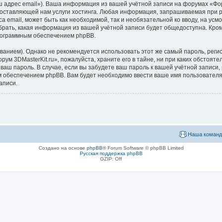
ш адрес email»). Ваша информация из вашей учётной записи на форумах «Фор
ставляющей нам услуги хостинга. Любая информация, запрашиваемая при ре
са email, может быть как необходимой, так и необязательной ко вводу, на 
ыбрать, какая информация из вашей учётной записи будет общедоступна. Кроме
рограммным обеспечением phpBB.
ием). Однако не рекомендуется использовать этот же самый пароль, регист
ум 3DMasterKit.ru», пожалуйста, храните его в тайне, ни при каких обстояте
 ваш пароль. В случае, если вы забудете ваш пароль к вашей учётной запис
обеспечением phpBB. Вам будет необходимо ввести ваше имя пользователя и
аписи.
Наша команд
Создано на основе
phpBB
® Forum Software © phpBB Limited
Русская поддержка phpBB
GZIP: Off