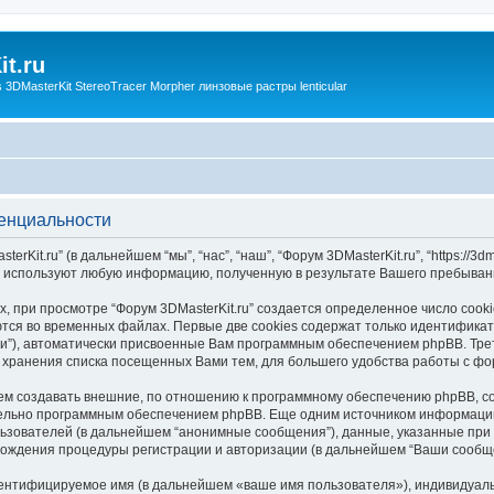
t.ru
3DMasterKit StereoTracer Morpher линзовые растры lenticular
денциальности
it.ru” (в дальнейшем “мы”, “нас”, “наш”, “Форум 3DMasterKit.ru”, “https://3dma
ams”) используют любую информацию, полученную в результате Вашего пребыв
 при просмотре “Форум 3DMasterKit.ru” создается определенное число cook
тся во временных файлах. Первые две cookies содержат только идентификато
и”), автоматически присвоенные Вам программным обеспечением phpBB. Трет
я хранения списка посещенных Вами тем, для большего удобства работы с фо
жем создавать внешние, по отношению к программному обеспечению phpBB, coo
тельно программным обеспечением phpBB. Еще одним источником информаци
зователей (в дальнейшем “анонимные сообщения”), данные, указанные при р
хождения процедуры регистрации и авторизации (в дальнейшем “Ваши сообщ
дентифицируемое имя (в дальнейшем «ваше имя пользователя»), индивидуал