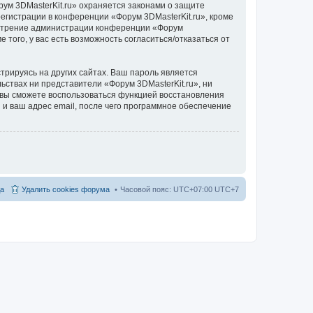
ум 3DMasterKit.ru» охраняется законами о защите
гистрации в конференции «Форум 3DMasterKit.ru», кроме
усмотрение администрации конференции «Форум
 того, у вас есть возможность согласиться/отказаться от
рируясь на других сайтах. Ваш пароль является
льствах ни представители «Форум 3DMasterKit.ru», ни
и, вы сможете воспользоваться функцией восстановления
 ваш адрес email, после чего программное обеспечение
а
Удалить cookies форума
Часовой пояс: UTC+07:00 UTC+7