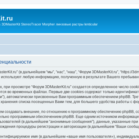
t.ru
3DMasterKit StereoTracer Morpher линзовые растры lenticular
денциальности
it.ru” (в дальнейшем “мы”, “нас”, “наш”, “Форум 3DMasterKit.ru”, “https://3dma
ams”) используют любую информацию, полученную в результате Вашего пребыв
 при просмотре “Форум 3DMasterKit.ru” создается определенное число cook
тся во временных файлах. Первые две cookies содержат только идентификато
и”), автоматически присвоенные Вам программным обеспечением phpBB. Трет
я хранения списка посещенных Вами тем, для большего удобства работы с фо
жем создавать внешние, по отношению к программному обеспечению phpBB, coo
тельно программным обеспечением phpBB. Еще одним источником информаци
зователей (в дальнейшем “анонимные сообщения”), данные, указанные при р
хождения процедуры регистрации и авторизации (в дальнейшем “Ваши сообщ
дентифицируемое имя (в дальнейшем «ваше имя пользователя»), индивидуал