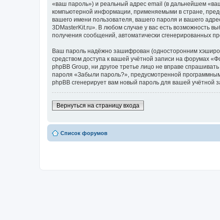
«ваш пароль») и реальный адрес email (в дальнейшем «ва
компьютерной информации, применяемыми в стране, предо
вашего имени пользователя, вашего пароля и вашего адре
3DMasterKit.ru». В любом случае у вас есть возможность в
получения сообщений, автоматически сгенерированных п
Ваш пароль надёжно зашифрован (односторонним хэширован
средством доступа к вашей учётной записи на форумах «Фор
phpBB Group, ни другое третье лицо не вправе спрашивать
пароля «Забыли пароль?», предусмотренной программным 
phpBB сгенерирует вам новый пароль для вашей учётной з
Вернуться на страницу входа
Список форумов