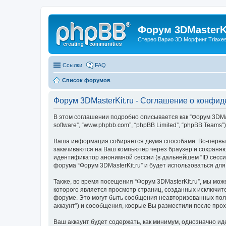
Форум 3DMasterKi
Стерео Варио 3D Морфинг Triaxes 
Ссылки
FAQ
Список форумов
Форум 3DMasterKit.ru - Соглашение о конфи
В этом соглашении подробно описывается как “Форум 3DMasterK
software”, “www.phpbb.com”, “phpBB Limited”, “phpBB Te
Ваша информация собирается двумя способами. Во-первых,
закачиваются на Ваш компьютер через браузер и сохраняю
идентификатор анонимной сессии (в дальнейшем “ID сесси
форума “Форум 3DMasterKit.ru” и будет использоваться дл
Также, во время посещения “Форум 3DMasterKit.ru”, мы мо
которого является просмотр страниц, созданных исключи
форуме. Это могут быть сообщения неавторизованных поль
аккаунт”) и соообщения, коорые Вы разместили после про
Ваш аккаунт будет содержать, как минимум, однозначно и