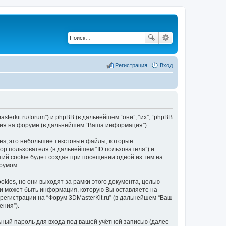
Регистрация
Вход
sterkit.ru/forum”) и phpBB (в дальнейшем “они”, “их”, “phpBB
ания на форуме (в дальнейшем “Ваша информация”).
ies, это небольшие текстовые файлы, которые
р пользователя (в дальнейшем “ID пользователя”) и
ий cookie будет создан при посещении одной из тем на
румом.
kies, но они выходят за рамки этого документа, целью
и может быть информация, которую Вы оставляете на
егистрации на “Форум 3DMasterKit.ru” (в дальнейшем “Ваш
ения”).
ьный пароль для входа под вашей учётной записью (далее