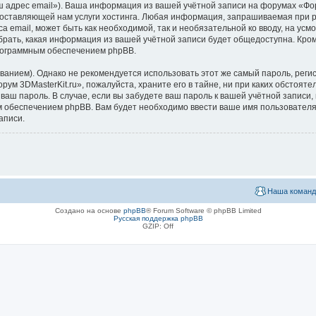
ш адрес email»). Ваша информация из вашей учётной записи на форумах «Фор
ставляющей нам услуги хостинга. Любая информация, запрашиваемая при ре
са email, может быть как необходимой, так и необязательной ко вводу, на 
ыбрать, какая информация из вашей учётной записи будет общедоступна. Кроме
рограммным обеспечением phpBB.
ием). Однако не рекомендуется использовать этот же самый пароль, регист
ум 3DMasterKit.ru», пожалуйста, храните его в тайне, ни при каких обстояте
 ваш пароль. В случае, если вы забудете ваш пароль к вашей учётной запис
обеспечением phpBB. Вам будет необходимо ввести ваше имя пользователя и
аписи.
Наша команд
Создано на основе
phpBB
® Forum Software © phpBB Limited
Русская поддержка phpBB
GZIP: Off