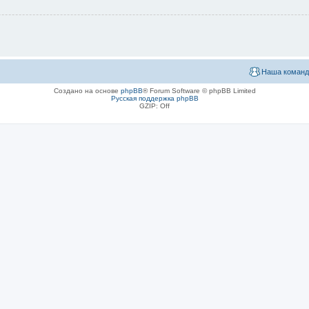
Наша команд
Создано на основе
phpBB
® Forum Software © phpBB Limited
Русская поддержка phpBB
GZIP: Off