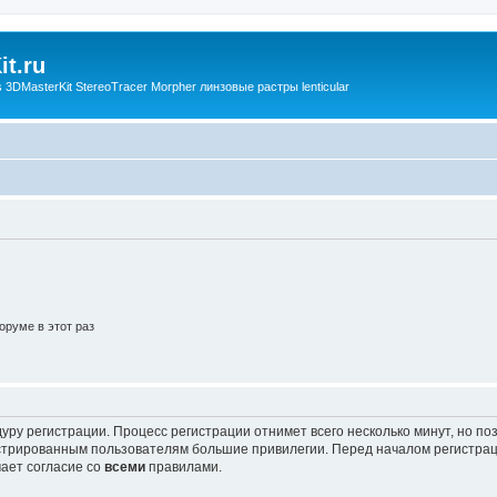
t.ru
3DMasterKit StereoTracer Morpher линзовые растры lenticular
руме в этот раз
уру регистрации. Процесс регистрации отнимет всего несколько минут, но п
трированным пользователям большие привилегии. Перед началом регистрац
ает согласие со
всеми
правилами.