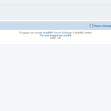
Наша команд
Создано на основе
phpBB
® Forum Software © phpBB Limited
Русская поддержка phpBB
GZIP: Off