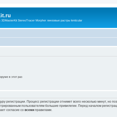
t.ru
3DMasterKit StereoTracer Morpher линзовые растры lenticular
руме в этот раз
уру регистрации. Процесс регистрации отнимет всего несколько минут, но п
трированным пользователям большие привилегии. Перед началом регистрац
ает согласие со
всеми
правилами.