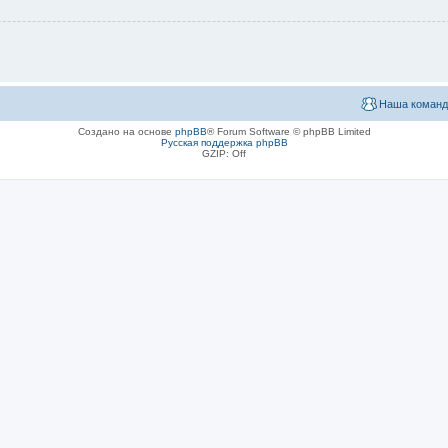
Наша команд
Создано на основе
phpBB
® Forum Software © phpBB Limited
Русская поддержка phpBB
GZIP: Off