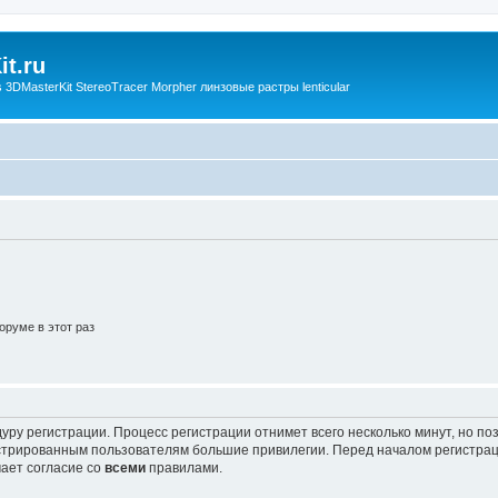
t.ru
3DMasterKit StereoTracer Morpher линзовые растры lenticular
руме в этот раз
уру регистрации. Процесс регистрации отнимет всего несколько минут, но п
трированным пользователям большие привилегии. Перед началом регистрац
ает согласие со
всеми
правилами.