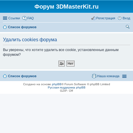
Форум 3DMasterKit.ru
Ссылки
FAQ
Регистрация
Вход
Список форумов
ои
Удалить cookies форума
ск
Вы уверены, что хотите удалить все cookie, установленные данным
форумом?
Список форумов
Наша команда
Создано на основе
phpBB
® Forum Software © phpBB Limited
Русская поддержка phpBB
GZIP: Off