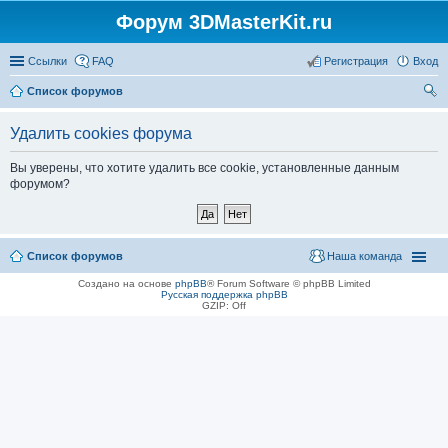
Форум 3DMasterKit.ru
Ссылки
FAQ
Регистрация
Вход
Список форумов
ои
Удалить cookies форума
ск
Вы уверены, что хотите удалить все cookie, установленные данным
форумом?
Список форумов
Наша команда
Создано на основе
phpBB
® Forum Software © phpBB Limited
Русская поддержка phpBB
GZIP: Off