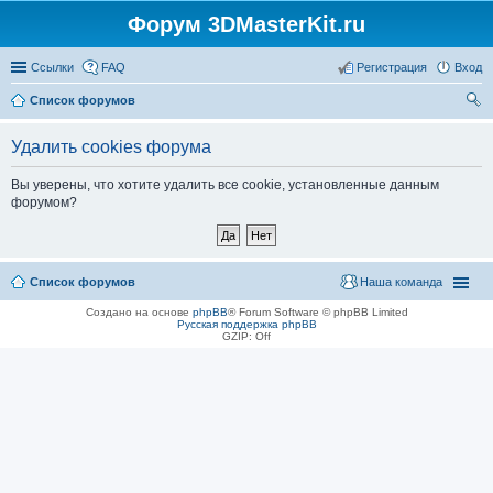
Форум 3DMasterKit.ru
Ссылки
FAQ
Регистрация
Вход
Список форумов
ои
Удалить cookies форума
ск
Вы уверены, что хотите удалить все cookie, установленные данным
форумом?
Список форумов
Наша команда
Создано на основе
phpBB
® Forum Software © phpBB Limited
Русская поддержка phpBB
GZIP: Off