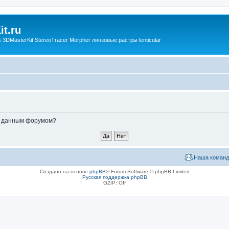
t.ru
3DMasterKit StereoTracer Morpher линзовые растры lenticular
ые данным форумом?
Наша команд
Создано на основе
phpBB
® Forum Software © phpBB Limited
Русская поддержка phpBB
GZIP: Off