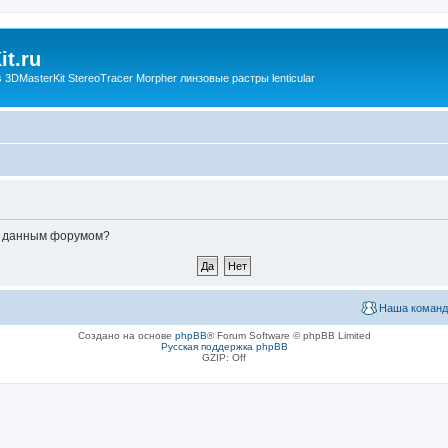
t.ru
3DMasterKit StereoTracer Morpher линзовые растры lenticular
ые данным форумом?
Наша команд
Создано на основе
phpBB
® Forum Software © phpBB Limited
Русская поддержка phpBB
GZIP: Off