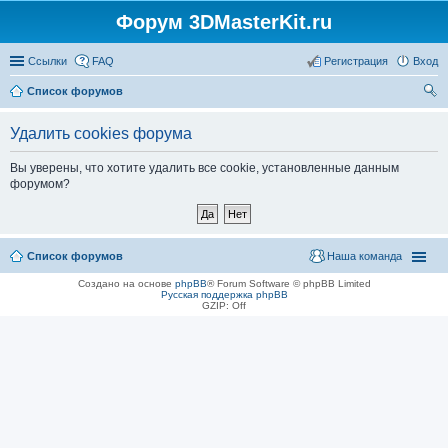
Форум 3DMasterKit.ru
Ссылки
FAQ
Регистрация
Вход
Список форумов
ои
Удалить cookies форума
ск
Вы уверены, что хотите удалить все cookie, установленные данным
форумом?
Список форумов
Наша команда
Создано на основе
phpBB
® Forum Software © phpBB Limited
Русская поддержка phpBB
GZIP: Off