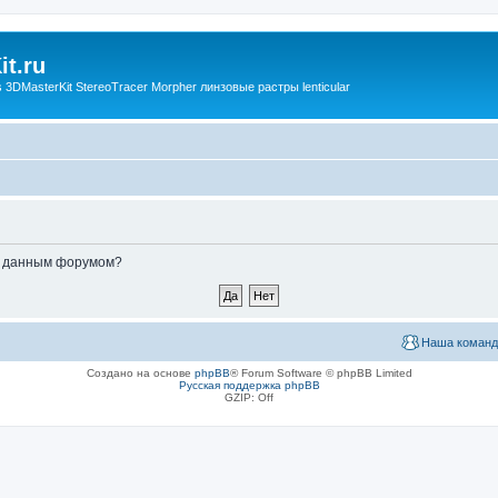
t.ru
3DMasterKit StereoTracer Morpher линзовые растры lenticular
ые данным форумом?
Наша команд
Создано на основе
phpBB
® Forum Software © phpBB Limited
Русская поддержка phpBB
GZIP: Off