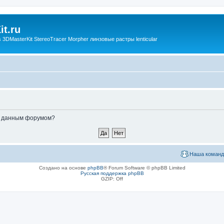
t.ru
3DMasterKit StereoTracer Morpher линзовые растры lenticular
ые данным форумом?
Наша команд
Создано на основе
phpBB
® Forum Software © phpBB Limited
Русская поддержка phpBB
GZIP: Off