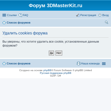
Форум 3DMasterKit.ru
Ссылки
FAQ
Регистрация
Вход
Список форумов
ои
Удалить cookies форума
ск
Вы уверены, что хотите удалить все cookie, установленные данным
форумом?
Список форумов
Наша команда
Создано на основе
phpBB
® Forum Software © phpBB Limited
Русская поддержка phpBB
GZIP: Off