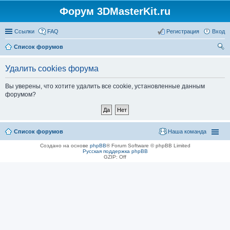
Форум 3DMasterKit.ru
Ссылки
FAQ
Регистрация
Вход
Список форумов
ои
Удалить cookies форума
ск
Вы уверены, что хотите удалить все cookie, установленные данным
форумом?
Список форумов
Наша команда
Создано на основе
phpBB
® Forum Software © phpBB Limited
Русская поддержка phpBB
GZIP: Off