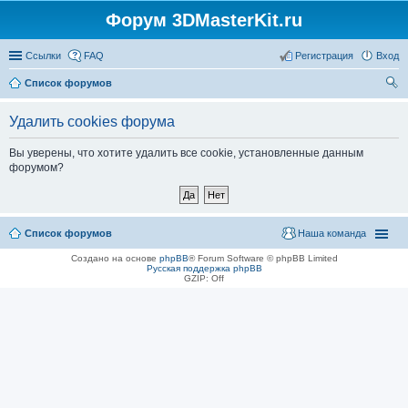
Форум 3DMasterKit.ru
Ссылки
FAQ
Регистрация
Вход
Список форумов
ои
Удалить cookies форума
ск
Вы уверены, что хотите удалить все cookie, установленные данным
форумом?
Список форумов
Наша команда
Создано на основе
phpBB
® Forum Software © phpBB Limited
Русская поддержка phpBB
GZIP: Off