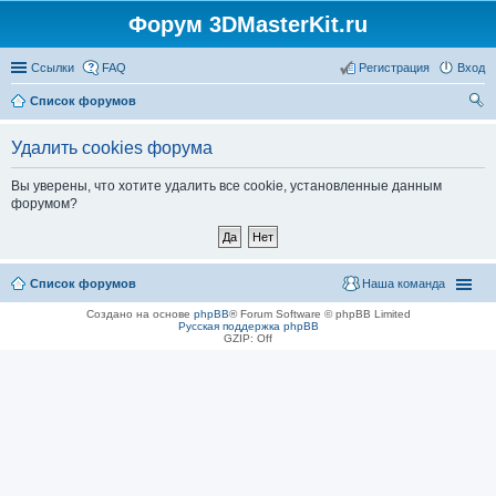
Форум 3DMasterKit.ru
Ссылки
FAQ
Регистрация
Вход
Список форумов
ои
Удалить cookies форума
ск
Вы уверены, что хотите удалить все cookie, установленные данным
форумом?
Список форумов
Наша команда
Создано на основе
phpBB
® Forum Software © phpBB Limited
Русская поддержка phpBB
GZIP: Off