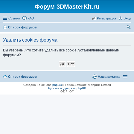
Форум 3DMasterKit.ru
Ссылки
FAQ
Регистрация
Вход
Список форумов
ои
Удалить cookies форума
ск
Вы уверены, что хотите удалить все cookie, установленные данным
форумом?
Список форумов
Наша команда
Создано на основе
phpBB
® Forum Software © phpBB Limited
Русская поддержка phpBB
GZIP: Off