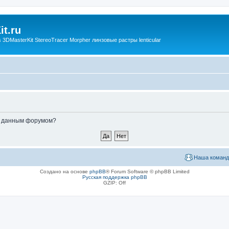
t.ru
3DMasterKit StereoTracer Morpher линзовые растры lenticular
ые данным форумом?
Наша команд
Создано на основе
phpBB
® Forum Software © phpBB Limited
Русская поддержка phpBB
GZIP: Off