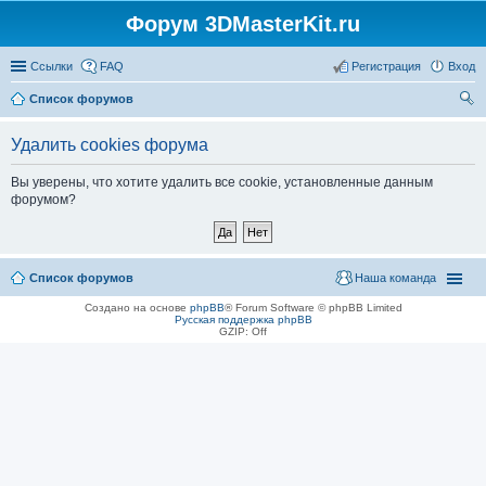
Форум 3DMasterKit.ru
Ссылки
FAQ
Регистрация
Вход
Список форумов
ои
Удалить cookies форума
ск
Вы уверены, что хотите удалить все cookie, установленные данным
форумом?
Список форумов
Наша команда
Создано на основе
phpBB
® Forum Software © phpBB Limited
Русская поддержка phpBB
GZIP: Off