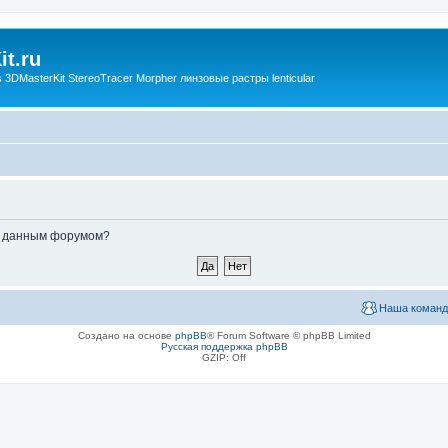
t.ru
3DMasterKit StereoTracer Morpher линзовые растры lenticular
ые данным форумом?
Наша команд
Создано на основе
phpBB
® Forum Software © phpBB Limited
Русская поддержка phpBB
GZIP: Off