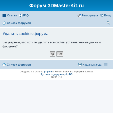
Форум 3DMasterKit.ru
Ссылки
FAQ
Регистрация
Вход
Список форумов
ои
Удалить cookies форума
ск
Вы уверены, что хотите удалить все cookie, установленные данным
форумом?
Список форумов
Наша команда
Создано на основе
phpBB
® Forum Software © phpBB Limited
Русская поддержка phpBB
GZIP: Off