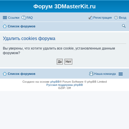
Форум 3DMasterKit.ru
Ссылки
FAQ
Регистрация
Вход
Список форумов
ои
Удалить cookies форума
ск
Вы уверены, что хотите удалить все cookie, установленные данным
форумом?
Список форумов
Наша команда
Создано на основе
phpBB
® Forum Software © phpBB Limited
Русская поддержка phpBB
GZIP: Off