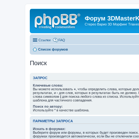
Форум 3DMasterKi
Стерео Варио 3D Морфинг Triaxes 
Ссылки
FAQ
Список форумов
Поиск
ЗАПРОС
Ключевые слова:
Вы можете использовать
+
, чтобы определить слова, которые дол
результатах, и
-
для слов, которых в результатах быть не должно.
слова символом
|
для поиска любого слова из списка. Используй
шаблона для частичного совпадения.
Поиск по автору:
Используйте * в качестве шаблона.
ПАРАМЕТРЫ ЗАПРОСА
Искать в форумах:
Выберите форум или форумы, в которых будет произведен поиск.
форумах производится автоматически, если Вы не отключили со