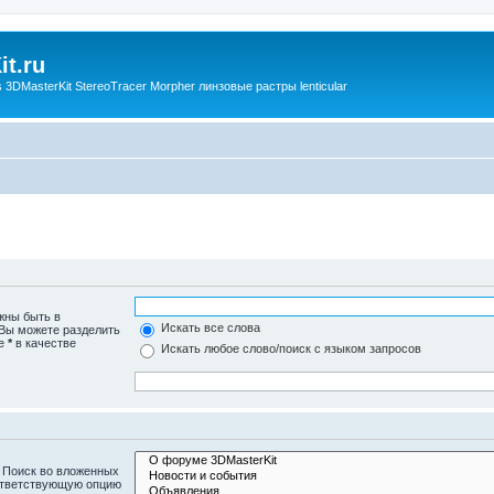
t.ru
3DMasterKit StereoTracer Morpher линзовые растры lenticular
жны быть в
Искать все слова
 Вы можете разделить
те
*
в качестве
Искать любое слово/поиск с языком запросов
 Поиск во вложенных
ответствующую опцию