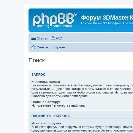
Форум 3DMasterKi
Стерео Варио 3D Морфинг Triaxes 
Ссылки
FAQ
Список форумов
Поиск
ЗАПРОС
Ключевые слова:
Вы можете использовать
+
, чтобы определить слова, которые дол
результатах, и
-
для слов, которых в результатах быть не должно.
слова символом
|
для поиска любого слова из списка. Используй
шаблона для частичного совпадения.
Поиск по автору:
Используйте * в качестве шаблона.
ПАРАМЕТРЫ ЗАПРОСА
Искать в форумах:
Выберите форум или форумы, в которых будет произведен поиск.
форумах производится автоматически, если Вы не отключили со