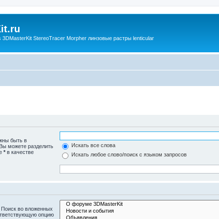
t.ru
3DMasterKit StereoTracer Morpher линзовые растры lenticular
жны быть в
Искать все слова
 Вы можете разделить
те
*
в качестве
Искать любое слово/поиск с языком запросов
 Поиск во вложенных
ответствующую опцию