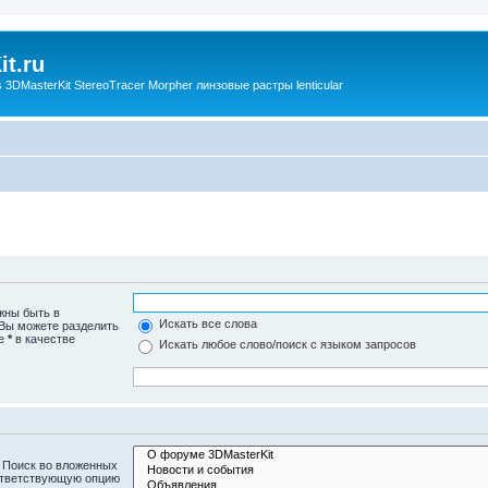
t.ru
3DMasterKit StereoTracer Morpher линзовые растры lenticular
жны быть в
Искать все слова
 Вы можете разделить
те
*
в качестве
Искать любое слово/поиск с языком запросов
 Поиск во вложенных
ответствующую опцию