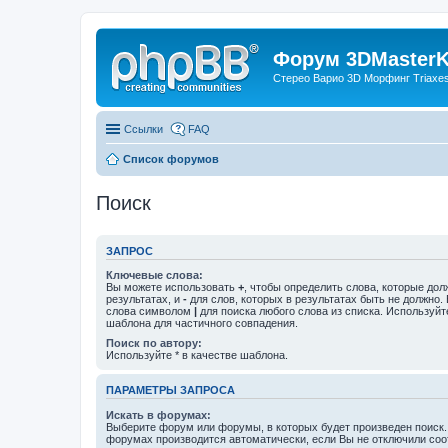
Форум 3DMasterKi
Стерео Варио 3D Морфинг Triaxes 
Ссылки
FAQ
Список форумов
Поиск
ЗАПРОС
Ключевые слова:
Вы можете использовать
+
, чтобы определить слова, которые дол
результатах, и
-
для слов, которых в результатах быть не должно.
слова символом
|
для поиска любого слова из списка. Используй
шаблона для частичного совпадения.
Поиск по автору:
Используйте * в качестве шаблона.
ПАРАМЕТРЫ ЗАПРОСА
Искать в форумах:
Выберите форум или форумы, в которых будет произведен поиск.
форумах производится автоматически, если Вы не отключили со