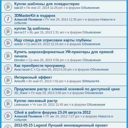
Куплю шаблоны для псевдостерео
bak19
» Пн янв 27, 2014 11:29 pm » в форуме
Объявления
3DMasterKit в подарок
Алексей Поляков
» Пт янв 24, 2014 12:35 pm » в форуме
Новости и
события
куплю 3д шаблоны
lavrov17
» Вс дек 15, 2013 1:31 am » в форуме
Объявления
Ищу спеца для отрисовки карты глубины
asken
» Ср июл 24, 2013 12:19 am » в форуме
Объявления
Купить широкоформатные УФ-принтеры для прямой
печати.
blonden
» Ср июн 26, 2013 4:56 pm » в форуме
Объявления
Как приобрести программу.
Анастасия С
» Ср июн 05, 2013 5:20 pm » в форуме
Объявления
Интересный эффект
Artes86
» Вт май 07, 2013 7:42 pm » в форуме
3DMasterKit
Предлагаем растр с клеевой основой по доступной цене
3D_Rastr
» Пт мар 29, 2013 3:08 pm » в форуме
Объявления
Куплю линзовый растр
Ledmaster
» Чт сен 20, 2012 11:45 am » в форуме
Объявления
Сбой в работе форума 23-24 августа 2012
Алексей Поляков
» Пт авг 24, 2012 7:27 pm » в форуме
Новости и
события
2012-05-15 Legend Лучший инновационный проект