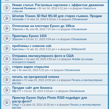
Новая статья: Растровые картинки с эффектом движение
Алексей Поляков
» Вт окт 04, 2016 4:12 pm » в форуме
Новости и
события
Штатив Triaxes 3D Rail M1-60 для стерео съемки. Продам
fotostudio
» Чт июл 14, 2016 9:18 pm » в форуме
Объявления
Отпечатаю на плоттере Epson до 100см
3Dpromo
» Вс ноя 08, 2015 7:07 pm » в форуме
Объявления
Принтеры Epson 1410
3Dpromo
» Сб окт 17, 2015 3:04 am » в форуме
Объявления
проблемы с ключом usb
Кристина
» Чт авг 20, 2015 3:22 pm » в форуме
3DMasterKit
Отправка лентикулярного фото в США
3Dpromo
» Ср июл 29, 2015 4:59 am » в форуме
Флейм (из искры
возгорится пламя)
стерео варио открытки
nar
» Вт июн 02, 2015 5:02 pm » в форуме
Объявления
печать на прозрачной пленке
alkotest
» Пт мар 20, 2015 10:55 pm » в форуме
Печать и лентикулярные
растры
Продам сайт для бизнеса
Billy777
» Сб окт 18, 2014 3:18 pm » в форуме
Объявления
Принтер Epson Stylys Photo R320 подойдет для
растр.фото?
OlegJ
» Ср фев 19, 2014 10:28 am » в форуме
Печать и лентикулярные
растры