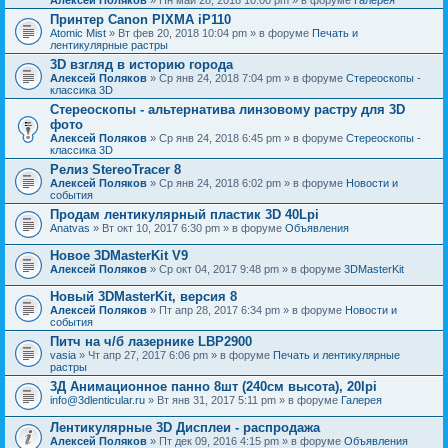
Принтер Canon PIXMA iP110
Atomic Mist
» Вт фев 20, 2018 10:04 pm » в форуме
Печать и
лентикулярные растры
3D взгляд в историю города
Алексей Поляков
» Ср янв 24, 2018 7:04 pm » в форуме
Стереоскопы -
классика 3D
Стереоскопы - альтернатива линзовому растру для 3D
фото
Алексей Поляков
» Ср янв 24, 2018 6:45 pm » в форуме
Стереоскопы -
классика 3D
Релиз StereoTracer 8
Алексей Поляков
» Ср янв 24, 2018 6:02 pm » в форуме
Новости и
события
Продам лентикулярный пластик 3D 40Lpi
Anatvas
» Вт окт 10, 2017 6:30 pm » в форуме
Объявления
Новое 3DMasterKit V9
Алексей Поляков
» Ср окт 04, 2017 9:48 pm » в форуме
3DMasterKit
Новый 3DMasterKit, версия 8
Алексей Поляков
» Пт апр 28, 2017 6:34 pm » в форуме
Новости и
события
Питч на ч/б лазернике LBP2900
vasia
» Чт апр 27, 2017 6:06 pm » в форуме
Печать и лентикулярные
растры
3Д Анимационное панно 8шт (240см высота), 20lpi
info@3dlenticular.ru
» Вт янв 31, 2017 5:11 pm » в форуме
Галерея
Лентикулярные 3D Дисплеи - распродажа
Алексей Поляков
» Пт дек 09, 2016 4:15 pm » в форуме
Объявления