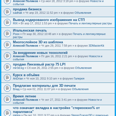
Алексей Поляков
» Ср июл 18, 2012 3:18 pm » в форуме
Новости и
события
продажа бизнеса
sadhak
» Чт апр 19, 2012 11:52 pm » в форуме
Объявления
Вывод кодированого изображения на СТП
RIX
» Вт апр 17, 2012 1:53 pm » в форуме
Печать и лентикулярные растры
Итальянская печать
Pоон
» Пт мар 30, 2012 10:48 am » в форуме
Печать и лентикулярные
растры
Многослойное 3D из шаблона
Алексей Поляков
» Чт дек 29, 2011 7:58 pm » в форуме
3DMasterKit
За внедрение новых технологий
Алексей Поляков
» Пт дек 16, 2011 2:21 pm » в форуме
Новости и
события
продаю Линзовый растр 75 LPI
mir3d.kg
» Сб ноя 26, 2011 2:55 pm » в форуме
Объявления
Курск в объёме
AnDrian
» Чт ноя 10, 2011 9:10 am » в форуме
Галерея
Предлагаю материалы для 3D печати
Влад
» Ср ноя 02, 2011 11:07 pm » в форуме
Объявления
Время летнее
Алексей Поляков
» Чт окт 27, 2011 3:41 pm » в форуме
Новости и
события
что означает вкладка в настройке "стереоокно% от
параллакса"
mirina
» Пн окт 10, 2011 9:27 pm » в форуме
StereoTracer/3D с помощью