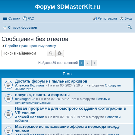
Форум 3DMasterKit.ru
Ссылки
FAQ
Регистрация
Вход
Список форумов
ои
Сообщения без ответов
ск
Перейти к расширенному поиску
Найдено 89 соответствий
1
2
Темы
Достать форум из пыльных архивов
Алексей Поляков
» Пн май 06, 2024 9:19 pm » в форуме
О форуме
3DMasterKit
покупка, печать и форматы
maxsugar123
» Пн июл 02, 2018 5:21 am » в форуме
Печать и
лентикулярные растры
Новая программа для быстрого создания фотографий в
VR сценах
Алексей Поляков
» Сб июн 02, 2018 2:19 am » в форуме
Новости и
события
Мастерское использование эффекта перехода между
зонами
Алексей Поляков
» Пн май 28, 2018 10:00 pm » в форуме
Галерея