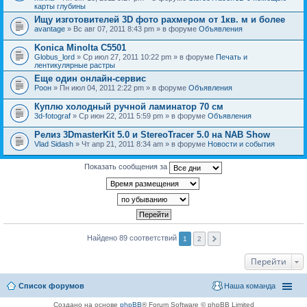
карты глубины
Ищу изготовителей 3D фото рахмером от 1кв. м и более
avantage
» Вс авг 07, 2011 8:43 pm » в форуме
Объявления
Konica Minolta C5501
Globus_lord
» Ср июл 27, 2011 10:22 pm » в форуме
Печать и
лентикулярные растры
Еще один онлайн-сервис
Pоон
» Пн июл 04, 2011 2:22 pm » в форуме
Объявления
Куплю холодный ручной ламинатор 70 см
3d-fotograf
» Ср июн 22, 2011 5:59 pm » в форуме
Объявления
Релиз 3DmasterKit 5.0 и StereoTracer 5.0 на NAB Show
Vlad Sidash
» Чт апр 21, 2011 8:34 am » в форуме
Новости и события
Показать сообщения за
Найдено 89 соответствий
1
2
Перейти
Список форумов
Наша команда
Создано на основе
phpBB
® Forum Software © phpBB Limited