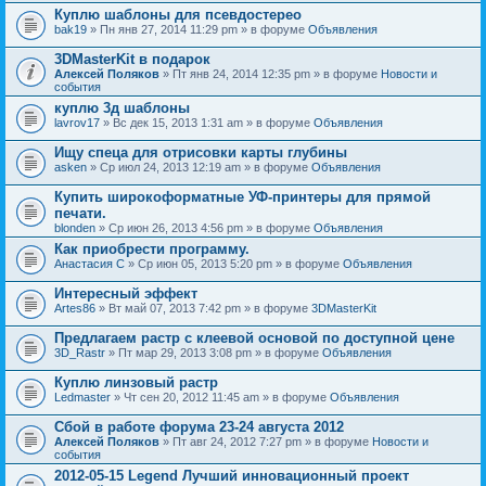
Куплю шаблоны для псевдостерео
bak19
» Пн янв 27, 2014 11:29 pm » в форуме
Объявления
3DMasterKit в подарок
Алексей Поляков
» Пт янв 24, 2014 12:35 pm » в форуме
Новости и
события
куплю 3д шаблоны
lavrov17
» Вс дек 15, 2013 1:31 am » в форуме
Объявления
Ищу спеца для отрисовки карты глубины
asken
» Ср июл 24, 2013 12:19 am » в форуме
Объявления
Купить широкоформатные УФ-принтеры для прямой
печати.
blonden
» Ср июн 26, 2013 4:56 pm » в форуме
Объявления
Как приобрести программу.
Анастасия С
» Ср июн 05, 2013 5:20 pm » в форуме
Объявления
Интересный эффект
Artes86
» Вт май 07, 2013 7:42 pm » в форуме
3DMasterKit
Предлагаем растр с клеевой основой по доступной цене
3D_Rastr
» Пт мар 29, 2013 3:08 pm » в форуме
Объявления
Куплю линзовый растр
Ledmaster
» Чт сен 20, 2012 11:45 am » в форуме
Объявления
Сбой в работе форума 23-24 августа 2012
Алексей Поляков
» Пт авг 24, 2012 7:27 pm » в форуме
Новости и
события
2012-05-15 Legend Лучший инновационный проект