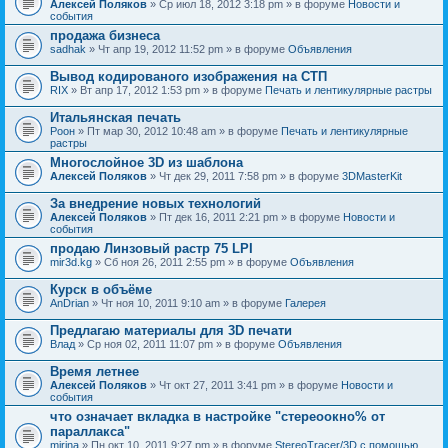
Алексей Поляков
» Ср июл 18, 2012 3:18 pm » в форуме
Новости и
события
продажа бизнеса
sadhak
» Чт апр 19, 2012 11:52 pm » в форуме
Объявления
Вывод кодированого изображения на СТП
RIX
» Вт апр 17, 2012 1:53 pm » в форуме
Печать и лентикулярные растры
Итальянская печать
Pоон
» Пт мар 30, 2012 10:48 am » в форуме
Печать и лентикулярные
растры
Многослойное 3D из шаблона
Алексей Поляков
» Чт дек 29, 2011 7:58 pm » в форуме
3DMasterKit
За внедрение новых технологий
Алексей Поляков
» Пт дек 16, 2011 2:21 pm » в форуме
Новости и
события
продаю Линзовый растр 75 LPI
mir3d.kg
» Сб ноя 26, 2011 2:55 pm » в форуме
Объявления
Курск в объёме
AnDrian
» Чт ноя 10, 2011 9:10 am » в форуме
Галерея
Предлагаю материалы для 3D печати
Влад
» Ср ноя 02, 2011 11:07 pm » в форуме
Объявления
Время летнее
Алексей Поляков
» Чт окт 27, 2011 3:41 pm » в форуме
Новости и
события
что означает вкладка в настройке "стереоокно% от
параллакса"
mirina
» Пн окт 10, 2011 9:27 pm » в форуме
StereoTracer/3D с помощью