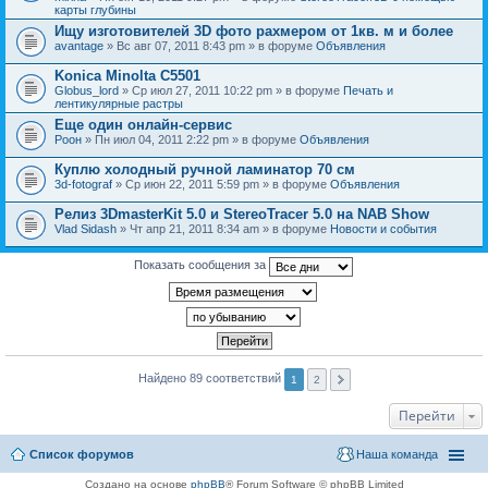
карты глубины
Ищу изготовителей 3D фото рахмером от 1кв. м и более
avantage
» Вс авг 07, 2011 8:43 pm » в форуме
Объявления
Konica Minolta C5501
Globus_lord
» Ср июл 27, 2011 10:22 pm » в форуме
Печать и
лентикулярные растры
Еще один онлайн-сервис
Pоон
» Пн июл 04, 2011 2:22 pm » в форуме
Объявления
Куплю холодный ручной ламинатор 70 см
3d-fotograf
» Ср июн 22, 2011 5:59 pm » в форуме
Объявления
Релиз 3DmasterKit 5.0 и StereoTracer 5.0 на NAB Show
Vlad Sidash
» Чт апр 21, 2011 8:34 am » в форуме
Новости и события
Показать сообщения за
Найдено 89 соответствий
1
2
Перейти
Список форумов
Наша команда
Создано на основе
phpBB
® Forum Software © phpBB Limited