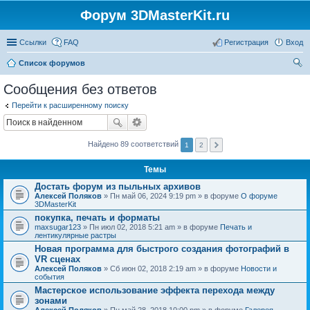
Форум 3DMasterKit.ru
Ссылки
FAQ
Регистрация
Вход
Список форумов
ои
Сообщения без ответов
ск
Перейти к расширенному поиску
Найдено 89 соответствий
1
2
Темы
Достать форум из пыльных архивов
Алексей Поляков
» Пн май 06, 2024 9:19 pm » в форуме
О форуме
3DMasterKit
покупка, печать и форматы
maxsugar123
» Пн июл 02, 2018 5:21 am » в форуме
Печать и
лентикулярные растры
Новая программа для быстрого создания фотографий в
VR сценах
Алексей Поляков
» Сб июн 02, 2018 2:19 am » в форуме
Новости и
события
Мастерское использование эффекта перехода между
зонами
Алексей Поляков
» Пн май 28, 2018 10:00 pm » в форуме
Галерея