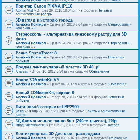
Принтер Canon PIXMA iP110
Atomic Mist
» Вт фев 20, 2018 10:04 pm » в форуме
Печать и
лентикулярные растры
3D взгляд в историю города
Алексей Поляков
» Ср янв 24, 2018 7:04 pm » в форуме
Стереоскопы -
классика 3D
Стереоскопы - альтернатива линзовому растру для 3D
фото
Алексей Поляков
» Ср янв 24, 2018 6:45 pm » в форуме
Стереоскопы -
классика 3D
Релиз StereoTracer 8
Алексей Поляков
» Ср янв 24, 2018 6:02 pm » в форуме
Новости и
события
Продам лентикулярный пластик 3D 40Lpi
Anatvas
» Вт окт 10, 2017 6:30 pm » в форуме
Объявления
Новое 3DMasterKit V9
Алексей Поляков
» Ср окт 04, 2017 9:48 pm » в форуме
3DMasterKit
Новый 3DMasterKit, версия 8
Алексей Поляков
» Пт апр 28, 2017 6:34 pm » в форуме
Новости и
события
Питч на ч/б лазернике LBP2900
vasia
» Чт апр 27, 2017 6:06 pm » в форуме
Печать и лентикулярные
растры
3Д Анимационное панно 8шт (240см высота), 20lpi
info@3dlenticular.ru
» Вт янв 31, 2017 5:11 pm » в форуме
Галерея
Лентикулярные 3D Дисплеи - распродажа
Алексей Поляков
» Пт дек 09, 2016 4:15 pm » в форуме
Объявления