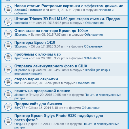
Новая статья: Растровые картинки с эффектом движение
Алексей Поляков
» Вт окт 04, 2016 4:12 pm » в форуме
Новости и
события
Штатив Triaxes 3D Rail M1-60 для стерео съемки. Продам
fotostudio
» Чт июл 14, 2016 9:18 pm » в форуме
Объявления
Отпечатаю на плоттере Epson до 100см
3Dpromo
» Вс ноя 08, 2015 7:07 pm » в форуме
Объявления
Принтеры Epson 1410
3Dpromo
» Сб окт 17, 2015 3:04 am » в форуме
Объявления
проблемы с ключом usb
Кристина
» Чт авг 20, 2015 3:22 pm » в форуме
3DMasterKit
Отправка лентикулярного фото в США
3Dpromo
» Ср июл 29, 2015 4:59 am » в форуме
Флейм (из искры
возгорится пламя)
стерео варио открытки
nar
» Вт июн 02, 2015 5:02 pm » в форуме
Объявления
печать на прозрачной пленке
alkotest
» Пт мар 20, 2015 10:55 pm » в форуме
Печать и лентикулярные
растры
Продам сайт для бизнеса
Billy777
» Сб окт 18, 2014 3:18 pm » в форуме
Объявления
Принтер Epson Stylys Photo R320 подойдет для
растр.фото?
OlegJ
» Ср фев 19, 2014 10:28 am » в форуме
Печать и лентикулярные
растры