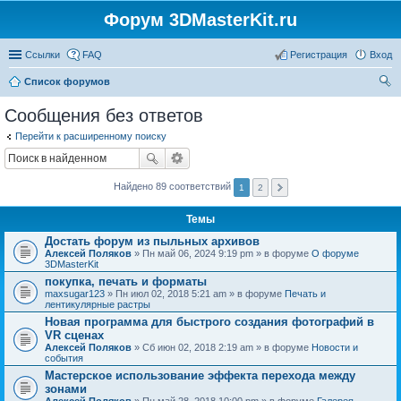
Форум 3DMasterKit.ru
Ссылки
FAQ
Регистрация
Вход
Список форумов
ои
Сообщения без ответов
ск
Перейти к расширенному поиску
Найдено 89 соответствий
1
2
Темы
Достать форум из пыльных архивов
Алексей Поляков
» Пн май 06, 2024 9:19 pm » в форуме
О форуме
3DMasterKit
покупка, печать и форматы
maxsugar123
» Пн июл 02, 2018 5:21 am » в форуме
Печать и
лентикулярные растры
Новая программа для быстрого создания фотографий в
VR сценах
Алексей Поляков
» Сб июн 02, 2018 2:19 am » в форуме
Новости и
события
Мастерское использование эффекта перехода между
зонами
Алексей Поляков
» Пн май 28, 2018 10:00 pm » в форуме
Галерея