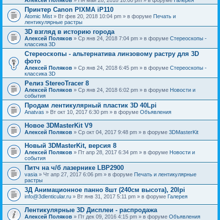
Принтер Canon PIXMA iP110
Atomic Mist
» Вт фев 20, 2018 10:04 pm » в форуме
Печать и
лентикулярные растры
3D взгляд в историю города
Алексей Поляков
» Ср янв 24, 2018 7:04 pm » в форуме
Стереоскопы -
классика 3D
Стереоскопы - альтернатива линзовому растру для 3D
фото
Алексей Поляков
» Ср янв 24, 2018 6:45 pm » в форуме
Стереоскопы -
классика 3D
Релиз StereoTracer 8
Алексей Поляков
» Ср янв 24, 2018 6:02 pm » в форуме
Новости и
события
Продам лентикулярный пластик 3D 40Lpi
Anatvas
» Вт окт 10, 2017 6:30 pm » в форуме
Объявления
Новое 3DMasterKit V9
Алексей Поляков
» Ср окт 04, 2017 9:48 pm » в форуме
3DMasterKit
Новый 3DMasterKit, версия 8
Алексей Поляков
» Пт апр 28, 2017 6:34 pm » в форуме
Новости и
события
Питч на ч/б лазернике LBP2900
vasia
» Чт апр 27, 2017 6:06 pm » в форуме
Печать и лентикулярные
растры
3Д Анимационное панно 8шт (240см высота), 20lpi
info@3dlenticular.ru
» Вт янв 31, 2017 5:11 pm » в форуме
Галерея
Лентикулярные 3D Дисплеи - распродажа
Алексей Поляков
» Пт дек 09, 2016 4:15 pm » в форуме
Объявления