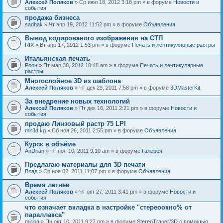
Алексей Поляков
» Ср июл 18, 2012 3:18 pm » в форуме
Новости и
события
продажа бизнеса
sadhak
» Чт апр 19, 2012 11:52 pm » в форуме
Объявления
Вывод кодированого изображения на СТП
RIX
» Вт апр 17, 2012 1:53 pm » в форуме
Печать и лентикулярные растры
Итальянская печать
Pоон
» Пт мар 30, 2012 10:48 am » в форуме
Печать и лентикулярные
растры
Многослойное 3D из шаблона
Алексей Поляков
» Чт дек 29, 2011 7:58 pm » в форуме
3DMasterKit
За внедрение новых технологий
Алексей Поляков
» Пт дек 16, 2011 2:21 pm » в форуме
Новости и
события
продаю Линзовый растр 75 LPI
mir3d.kg
» Сб ноя 26, 2011 2:55 pm » в форуме
Объявления
Курск в объёме
AnDrian
» Чт ноя 10, 2011 9:10 am » в форуме
Галерея
Предлагаю материалы для 3D печати
Влад
» Ср ноя 02, 2011 11:07 pm » в форуме
Объявления
Время летнее
Алексей Поляков
» Чт окт 27, 2011 3:41 pm » в форуме
Новости и
события
что означает вкладка в настройке "стереоокно% от
параллакса"
mirina
» Пн окт 10, 2011 9:27 pm » в форуме
StereoTracer/3D с помощью