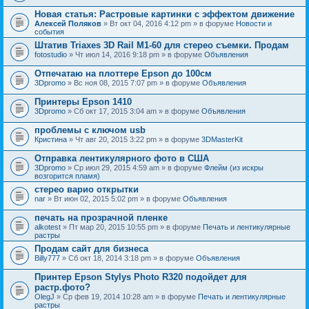
Новая статья: Растровые картинки с эффектом движение
Алексей Поляков
» Вт окт 04, 2016 4:12 pm » в форуме
Новости и
события
Штатив Triaxes 3D Rail M1-60 для стерео съемки. Продам
fotostudio
» Чт июл 14, 2016 9:18 pm » в форуме
Объявления
Отпечатаю на плоттере Epson до 100см
3Dpromo
» Вс ноя 08, 2015 7:07 pm » в форуме
Объявления
Принтеры Epson 1410
3Dpromo
» Сб окт 17, 2015 3:04 am » в форуме
Объявления
проблемы с ключом usb
Кристина
» Чт авг 20, 2015 3:22 pm » в форуме
3DMasterKit
Отправка лентикулярного фото в США
3Dpromo
» Ср июл 29, 2015 4:59 am » в форуме
Флейм (из искры
возгорится пламя)
стерео варио открытки
nar
» Вт июн 02, 2015 5:02 pm » в форуме
Объявления
печать на прозрачной пленке
alkotest
» Пт мар 20, 2015 10:55 pm » в форуме
Печать и лентикулярные
растры
Продам сайт для бизнеса
Billy777
» Сб окт 18, 2014 3:18 pm » в форуме
Объявления
Принтер Epson Stylys Photo R320 подойдет для
растр.фото?
OlegJ
» Ср фев 19, 2014 10:28 am » в форуме
Печать и лентикулярные
растры