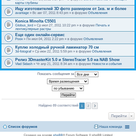
карты глубины
Ищу изготовителей 3D фото рахмером от 1кв. м и более
avantage
» Вс авг 07, 2011 8:43 pm » в форуме
Объявления
Konica Minolta C5501
Globus_lord
» Ср июл 27, 2011 10:22 pm » в форуме
Печать и
лентикулярные растры
Еще один онлайн-сервис
Pоон
» Пн июл 04, 2011 2:22 pm » в форуме
Объявления
Куплю холодный ручной ламинатор 70 см
3d-fotograf
» Ср июн 22, 2011 5:59 pm » в форуме
Объявления
Релиз 3DmasterKit 5.0 и StereoTracer 5.0 на NAB Show
Vlad Sidash
» Чт апр 21, 2011 8:34 am » в форуме
Новости и события
Показать сообщения за
Найдено 89 соответствий
1
2
Перейти
Список форумов
Наша команда
Создано на основе
phpBB
® Forum Software © phpBB Limited