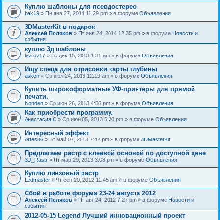
Куплю шаблоны для псевдостерео
bak19
» Пн янв 27, 2014 11:29 pm » в форуме
Объявления
3DMasterKit в подарок
Алексей Поляков
» Пт янв 24, 2014 12:35 pm » в форуме
Новости и
события
куплю 3д шаблоны
lavrov17
» Вс дек 15, 2013 1:31 am » в форуме
Объявления
Ищу спеца для отрисовки карты глубины
asken
» Ср июл 24, 2013 12:19 am » в форуме
Объявления
Купить широкоформатные УФ-принтеры для прямой
печати.
blonden
» Ср июн 26, 2013 4:56 pm » в форуме
Объявления
Как приобрести программу.
Анастасия С
» Ср июн 05, 2013 5:20 pm » в форуме
Объявления
Интересный эффект
Artes86
» Вт май 07, 2013 7:42 pm » в форуме
3DMasterKit
Предлагаем растр с клеевой основой по доступной цене
3D_Rastr
» Пт мар 29, 2013 3:08 pm » в форуме
Объявления
Куплю линзовый растр
Ledmaster
» Чт сен 20, 2012 11:45 am » в форуме
Объявления
Сбой в работе форума 23-24 августа 2012
Алексей Поляков
» Пт авг 24, 2012 7:27 pm » в форуме
Новости и
события
2012-05-15 Legend Лучший инновационный проект