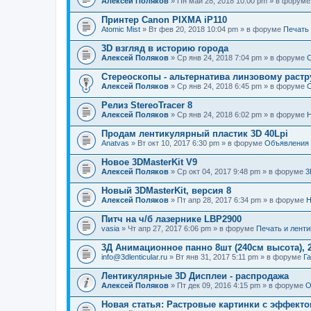
Алексей Поляков
» Пн май 28, 2018 10:00 pm » в форум
Принтер Canon PIXMA iP110
Atomic Mist
» Вт фев 20, 2018 10:04 pm » в форуме
Печать
3D взгляд в историю города
Алексей Поляков
» Ср янв 24, 2018 7:04 pm » в форуме
С
Стереоскопы - альтернатива линзовому растр
Алексей Поляков
» Ср янв 24, 2018 6:45 pm » в форуме
С
Релиз StereoTracer 8
Алексей Поляков
» Ср янв 24, 2018 6:02 pm » в форуме
Н
Продам лентикулярный пластик 3D 40Lpi
Anatvas
» Вт окт 10, 2017 6:30 pm » в форуме
Объявления
Новое 3DMasterKit V9
Алексей Поляков
» Ср окт 04, 2017 9:48 pm » в форуме
3
Новый 3DMasterKit, версия 8
Алексей Поляков
» Пт апр 28, 2017 6:34 pm » в форуме
Н
Питч на ч/б лазернике LBP2900
vasia
» Чт апр 27, 2017 6:06 pm » в форуме
Печать и лент
3Д Анимационное панно 8шт (240см высота), 2
info@3dlenticular.ru
» Вт янв 31, 2017 5:11 pm » в форуме
Г
Лентикулярные 3D Дисплеи - распродажа
Алексей Поляков
» Пт дек 09, 2016 4:15 pm » в форуме
О
Новая статья: Растровые картинки с эффект