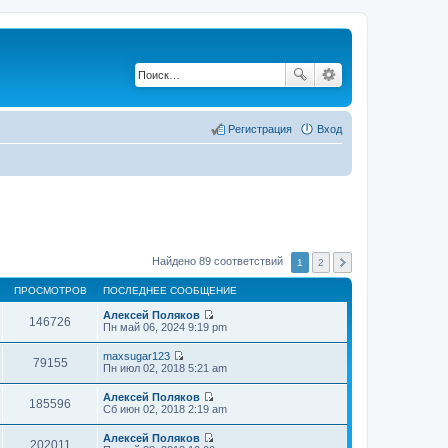
Регистрация
Вход
Найдено 89 соответствий
1
2
ПРОСМОТРОВ
ПОСЛЕДНЕЕ СООБЩЕНИЕ
Алексей Поляков
146726
П
Пн май 06, 2024 9:19 pm
е
р
maxsugar123
е
79155
П
Пн июл 02, 2018 5:21 am
й
е
т
р
Алексей Поляков
и
е
185596
П
Сб июн 02, 2018 2:19 am
к
й
е
п
т
р
о
Алексей Поляков
и
е
202011
с