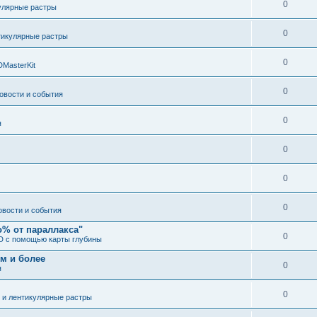
0
улярные растры
0
тикулярные растры
0
DMasterKit
0
овости и события
0
я
0
0
0
овости и события
о% от параллакса"
0
3D с помощью карты глубины
 м и более
0
я
0
 и лентикулярные растры