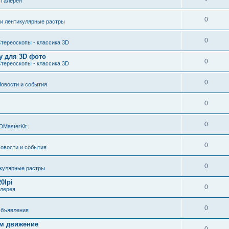
е
Галерея
0
 и лентикулярные растры
0
тереоскопы - классика 3D
у для 3D фото
0
тереоскопы - классика 3D
0
овости и события
0
0
DMasterKit
0
овости и события
0
икулярные растры
0lpi
0
алерея
0
бъявления
ом движение