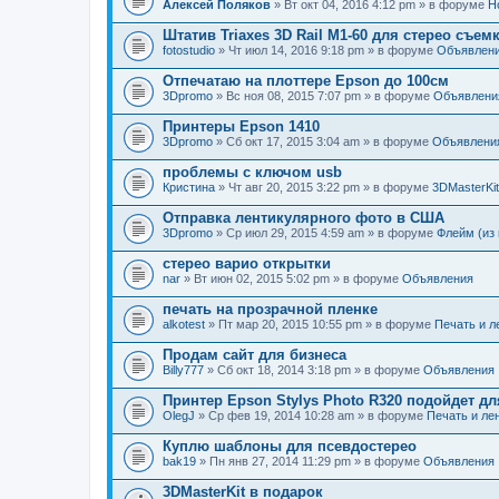
Алексей Поляков
» Вт окт 04, 2016 4:12 pm » в форуме
Н
Штатив Triaxes 3D Rail M1-60 для стерео съем
fotostudio
» Чт июл 14, 2016 9:18 pm » в форуме
Объявлен
Отпечатаю на плоттере Epson до 100см
3Dpromo
» Вс ноя 08, 2015 7:07 pm » в форуме
Объявлени
Принтеры Epson 1410
3Dpromo
» Сб окт 17, 2015 3:04 am » в форуме
Объявлени
проблемы с ключом usb
Кристина
» Чт авг 20, 2015 3:22 pm » в форуме
3DMasterKit
Отправка лентикулярного фото в США
3Dpromo
» Ср июл 29, 2015 4:59 am » в форуме
Флейм (из 
стерео варио открытки
nar
» Вт июн 02, 2015 5:02 pm » в форуме
Объявления
печать на прозрачной пленке
alkotest
» Пт мар 20, 2015 10:55 pm » в форуме
Печать и л
Продам сайт для бизнеса
Billy777
» Сб окт 18, 2014 3:18 pm » в форуме
Объявления
Принтер Epson Stylys Photo R320 подойдет дл
OlegJ
» Ср фев 19, 2014 10:28 am » в форуме
Печать и ле
Куплю шаблоны для псевдостерео
bak19
» Пн янв 27, 2014 11:29 pm » в форуме
Объявления
3DMasterKit в подарок