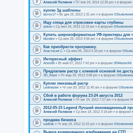
Алексей Поляков
» Пт янв 24, 2014 12:35 pm » в форуме
куплю 3д шаблоны
lavrov17
» Вс дек 15, 2013 1:31 am » в форуме
Объявлени
Ищу спеца для отрисовки карты глубины
asken
» Ср июл 24, 2013 12:19 am » в форуме
Объявления
Купить широкоформатные УФ-принтеры для п
blonden
» Ср июн 26, 2013 4:56 pm » в форуме
Объявлени
Как приобрести программу.
Анастасия С
» Ср июн 05, 2013 5:20 pm » в форуме
Объяв
Интересный эффект
Artes86
» Вт май 07, 2013 7:42 pm » в форуме
3DMasterKit
Предлагаем растр с клеевой основой по дост
3D_Rastr
» Пт мар 29, 2013 3:08 pm » в форуме
Объявлен
Куплю линзовый растр
Ledmaster
» Чт сен 20, 2012 11:45 am » в форуме
Объявле
Сбой в работе форума 23-24 августа 2012
Алексей Поляков
» Пт авг 24, 2012 7:27 pm » в форуме
Н
2012-05-15 Legend Лучший инновационный пр
Алексей Поляков
» Ср июл 18, 2012 3:18 pm » в форуме
продажа бизнеса
sadhak
» Чт апр 19, 2012 11:52 pm » в форуме
Объявления
Вывод кодированого изображения на СТП