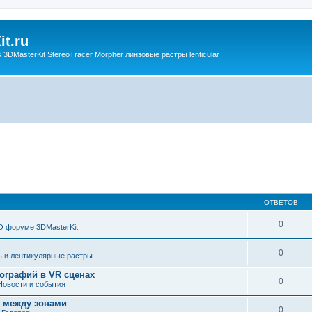
t.ru
3DMasterKit StereoTracer Morpher линзовые растры lenticular
ОТВЕТОВ
0
О форуме 3DMasterKit
0
ь и лентикулярные растры
ографий в VR сценах
0
Новости и события
а между зонами
0