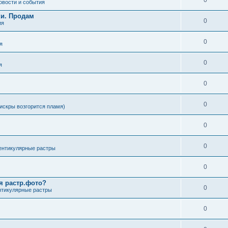
0
овости и события
ки. Продам
0
ия
0
я
0
я
0
0
искры возгорится пламя)
0
0
ентикулярные растры
0
я растр.фото?
0
нтикулярные растры
0