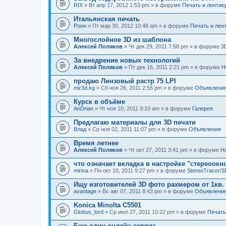
RIX
» Вт апр 17, 2012 1:53 pm » в форуме
Печать и лентик
Итальянская печать
Pоон
» Пт мар 30, 2012 10:48 am » в форуме
Печать и лен
Многослойное 3D из шаблона
Алексей Поляков
» Чт дек 29, 2011 7:58 pm » в форуме
3
За внедрение новых технологий
Алексей Поляков
» Пт дек 16, 2011 2:21 pm » в форуме
Н
продаю Линзовый растр 75 LPI
mir3d.kg
» Сб ноя 26, 2011 2:55 pm » в форуме
Объявлени
Курск в объёме
AnDrian
» Чт ноя 10, 2011 9:10 am » в форуме
Галерея
Предлагаю материалы для 3D печати
Влад
» Ср ноя 02, 2011 11:07 pm » в форуме
Объявления
Время летнее
Алексей Поляков
» Чт окт 27, 2011 3:41 pm » в форуме
Н
что означает вкладка в настройке "стереоокн
mirina
» Пн окт 10, 2011 9:27 pm » в форуме
StereoTracer/
Ищу изготовителей 3D фото рахмером от 1кв.
avantage
» Вс авг 07, 2011 8:43 pm » в форуме
Объявлени
Konica Minolta C5501
Globus_lord
» Ср июл 27, 2011 10:22 pm » в форуме
Печать
Еще один онлайн-сервис