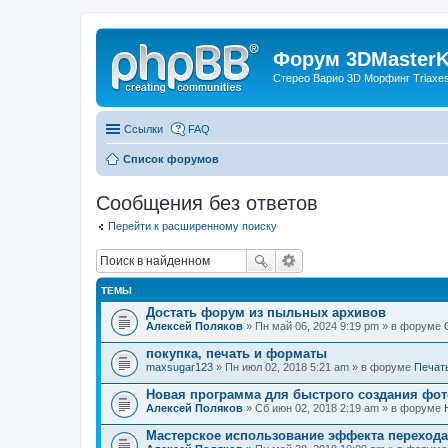
Форум 3DMasterKi
Стерео Варио 3D Морфинг Triaxes 
Ссылки
FAQ
Список форумов
Сообщения без ответов
Перейти к расширенному поиску
ТЕМЫ
Достать форум из пыльных архивов
Алексей Поляков
» Пн май 06, 2024 9:19 pm » в форуме
покупка, печать и форматы
maxsugar123
» Пн июл 02, 2018 5:21 am » в форуме
Печат
Новая программа для быстрого создания фот
Алексей Поляков
» Сб июн 02, 2018 2:19 am » в форуме
Мастерское использование эффекта переход