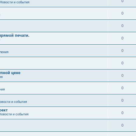
0
Новости и события
0
я
0
рямой печати.
0
я
0
ления
0
упной цене
0
ия
0
ния
0
овости и события
оект
0
Новости и события
0