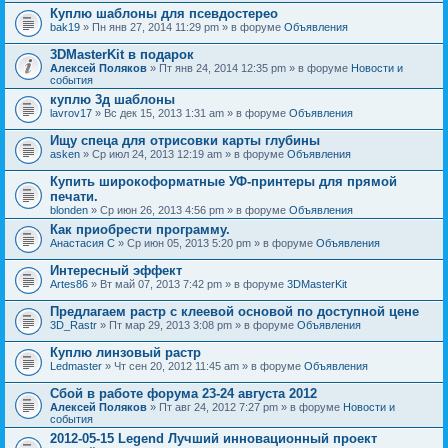
Куплю шаблоны для псевдостерео
bak19
» Пн янв 27, 2014 11:29 pm » в форуме
Объявления
3DMasterKit в подарок
Алексей Поляков
» Пт янв 24, 2014 12:35 pm » в форуме
Новости и
события
куплю 3д шаблоны
lavrov17
» Вс дек 15, 2013 1:31 am » в форуме
Объявления
Ищу спеца для отрисовки карты глубины
asken
» Ср июл 24, 2013 12:19 am » в форуме
Объявления
Купить широкоформатные УФ-принтеры для прямой
печати.
blonden
» Ср июн 26, 2013 4:56 pm » в форуме
Объявления
Как приобрести программу.
Анастасия С
» Ср июн 05, 2013 5:20 pm » в форуме
Объявления
Интересный эффект
Artes86
» Вт май 07, 2013 7:42 pm » в форуме
3DMasterKit
Предлагаем растр с клеевой основой по доступной цене
3D_Rastr
» Пт мар 29, 2013 3:08 pm » в форуме
Объявления
Куплю линзовый растр
Ledmaster
» Чт сен 20, 2012 11:45 am » в форуме
Объявления
Сбой в работе форума 23-24 августа 2012
Алексей Поляков
» Пт авг 24, 2012 7:27 pm » в форуме
Новости и
события
2012-05-15 Legend Лучший инновационный проект