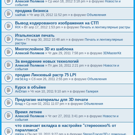
Алексей Поляков
» Ср июл 18, 2012 3:18 pm » в форуме
Новости и
события
продажа бизнеса
sadhak
» Чт апр 19, 2012 11:52 pm » в форуме
Объявления
Вывод кодированого изображения на СТП
RIX
» Вт апр 17, 2012 1:53 pm » в форуме
Печать и лентикулярные растры
Итальянская печать
Pоон
» Пт мар 30, 2012 10:48 am » в форуме
Печать и лентикулярные
растры
Многослойное 3D из шаблона
Алексей Поляков
» Чт дек 29, 2011 7:58 pm » в форуме
3DMasterKit
За внедрение новых технологий
Алексей Поляков
» Пт дек 16, 2011 2:21 pm » в форуме
Новости и
события
продаю Линзовый растр 75 LPI
mir3d.kg
» Сб ноя 26, 2011 2:55 pm » в форуме
Объявления
Курск в объёме
AnDrian
» Чт ноя 10, 2011 9:10 am » в форуме
Галерея
Предлагаю материалы для 3D печати
Влад
» Ср ноя 02, 2011 11:07 pm » в форуме
Объявления
Время летнее
Алексей Поляков
» Чт окт 27, 2011 3:41 pm » в форуме
Новости и
события
что означает вкладка в настройке "стереоокно% от
параллакса"
mirina
» Пн окт 10, 2011 9:27 pm » в форуме
StereoTracer/3D с помощью