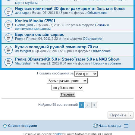
карты глубины
Ищу изготовителей 3D фото рахмером от 1кв. м и более
avantage
» Вс авг 07, 2011 8:43 pm » в форуме
Объявления
Konica Minolta C5501
Globus_lord
» Ср июл 27, 2011 10:22 pm » в форуме
Печать и
лентикулярные растры
Еще один онлайн-сервис
Pоон
» Пн июл 04, 2011 2:22 pm » в форуме
Объявления
Куплю холодный ручной ламинатор 70 см
3d-fotograf
» Ср июн 22, 2011 5:59 pm » в форуме
Объявления
Релиз 3DmasterKit 5.0 и StereoTracer 5.0 на NAB Show
Vlad Sidash
» Чт апр 21, 2011 8:34 am » в форуме
Новости и события
Показать сообщения за
Найдено 89 соответствий
1
2
Перейти
Список форумов
Наша команда
Создано на основе
phpBB
® Forum Software © phpBB Limited