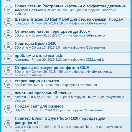
Новая статья: Растровые картинки с эффектом движение
Алексей Поляков
» Вт окт 04, 2016 4:12 pm » в форуме
Новости и
события
Штатив Triaxes 3D Rail M1-60 для стерео съемки. Продам
fotostudio
» Чт июл 14, 2016 9:18 pm » в форуме
Объявления
Отпечатаю на плоттере Epson до 100см
3Dpromo
» Вс ноя 08, 2015 7:07 pm » в форуме
Объявления
Принтеры Epson 1410
3Dpromo
» Сб окт 17, 2015 3:04 am » в форуме
Объявления
проблемы с ключом usb
Кристина
» Чт авг 20, 2015 3:22 pm » в форуме
3DMasterKit
Отправка лентикулярного фото в США
3Dpromo
» Ср июл 29, 2015 4:59 am » в форуме
Флейм (из искры
возгорится пламя)
стерео варио открытки
nar
» Вт июн 02, 2015 5:02 pm » в форуме
Объявления
печать на прозрачной пленке
alkotest
» Пт мар 20, 2015 10:55 pm » в форуме
Печать и лентикулярные
растры
Продам сайт для бизнеса
Billy777
» Сб окт 18, 2014 3:18 pm » в форуме
Объявления
Принтер Epson Stylys Photo R320 подойдет для
растр.фото?
OlegJ
» Ср фев 19, 2014 10:28 am » в форуме
Печать и лентикулярные
растры