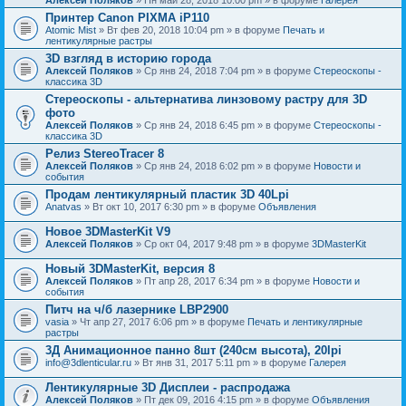
Принтер Canon PIXMA iP110
Atomic Mist
» Вт фев 20, 2018 10:04 pm » в форуме
Печать и
лентикулярные растры
3D взгляд в историю города
Алексей Поляков
» Ср янв 24, 2018 7:04 pm » в форуме
Стереоскопы -
классика 3D
Стереоскопы - альтернатива линзовому растру для 3D
фото
Алексей Поляков
» Ср янв 24, 2018 6:45 pm » в форуме
Стереоскопы -
классика 3D
Релиз StereoTracer 8
Алексей Поляков
» Ср янв 24, 2018 6:02 pm » в форуме
Новости и
события
Продам лентикулярный пластик 3D 40Lpi
Anatvas
» Вт окт 10, 2017 6:30 pm » в форуме
Объявления
Новое 3DMasterKit V9
Алексей Поляков
» Ср окт 04, 2017 9:48 pm » в форуме
3DMasterKit
Новый 3DMasterKit, версия 8
Алексей Поляков
» Пт апр 28, 2017 6:34 pm » в форуме
Новости и
события
Питч на ч/б лазернике LBP2900
vasia
» Чт апр 27, 2017 6:06 pm » в форуме
Печать и лентикулярные
растры
3Д Анимационное панно 8шт (240см высота), 20lpi
info@3dlenticular.ru
» Вт янв 31, 2017 5:11 pm » в форуме
Галерея
Лентикулярные 3D Дисплеи - распродажа
Алексей Поляков
» Пт дек 09, 2016 4:15 pm » в форуме
Объявления