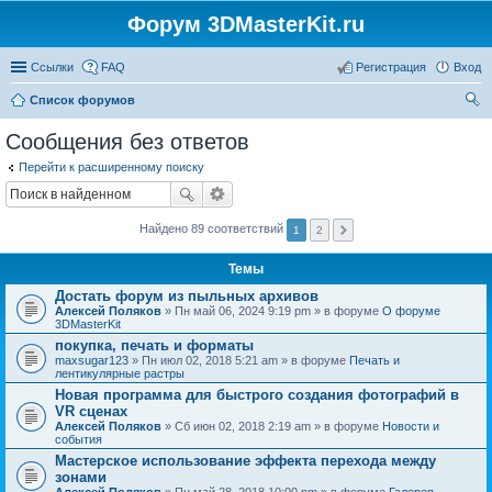
Форум 3DMasterKit.ru
Ссылки
FAQ
Регистрация
Вход
Список форумов
ои
Сообщения без ответов
ск
Перейти к расширенному поиску
Найдено 89 соответствий
1
2
Темы
Достать форум из пыльных архивов
Алексей Поляков
» Пн май 06, 2024 9:19 pm » в форуме
О форуме
3DMasterKit
покупка, печать и форматы
maxsugar123
» Пн июл 02, 2018 5:21 am » в форуме
Печать и
лентикулярные растры
Новая программа для быстрого создания фотографий в
VR сценах
Алексей Поляков
» Сб июн 02, 2018 2:19 am » в форуме
Новости и
события
Мастерское использование эффекта перехода между
зонами
Алексей Поляков
» Пн май 28, 2018 10:00 pm » в форуме
Галерея