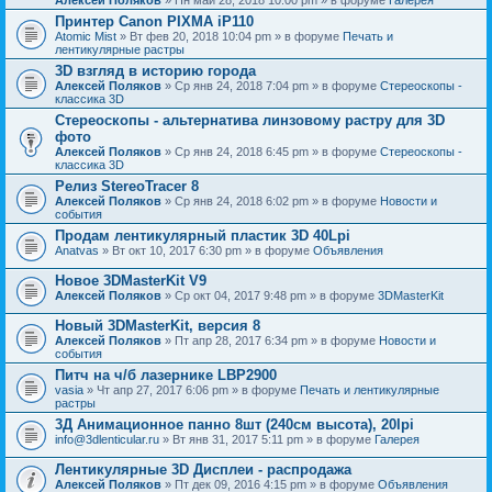
Принтер Canon PIXMA iP110
Atomic Mist
» Вт фев 20, 2018 10:04 pm » в форуме
Печать и
лентикулярные растры
3D взгляд в историю города
Алексей Поляков
» Ср янв 24, 2018 7:04 pm » в форуме
Стереоскопы -
классика 3D
Стереоскопы - альтернатива линзовому растру для 3D
фото
Алексей Поляков
» Ср янв 24, 2018 6:45 pm » в форуме
Стереоскопы -
классика 3D
Релиз StereoTracer 8
Алексей Поляков
» Ср янв 24, 2018 6:02 pm » в форуме
Новости и
события
Продам лентикулярный пластик 3D 40Lpi
Anatvas
» Вт окт 10, 2017 6:30 pm » в форуме
Объявления
Новое 3DMasterKit V9
Алексей Поляков
» Ср окт 04, 2017 9:48 pm » в форуме
3DMasterKit
Новый 3DMasterKit, версия 8
Алексей Поляков
» Пт апр 28, 2017 6:34 pm » в форуме
Новости и
события
Питч на ч/б лазернике LBP2900
vasia
» Чт апр 27, 2017 6:06 pm » в форуме
Печать и лентикулярные
растры
3Д Анимационное панно 8шт (240см высота), 20lpi
info@3dlenticular.ru
» Вт янв 31, 2017 5:11 pm » в форуме
Галерея
Лентикулярные 3D Дисплеи - распродажа
Алексей Поляков
» Пт дек 09, 2016 4:15 pm » в форуме
Объявления