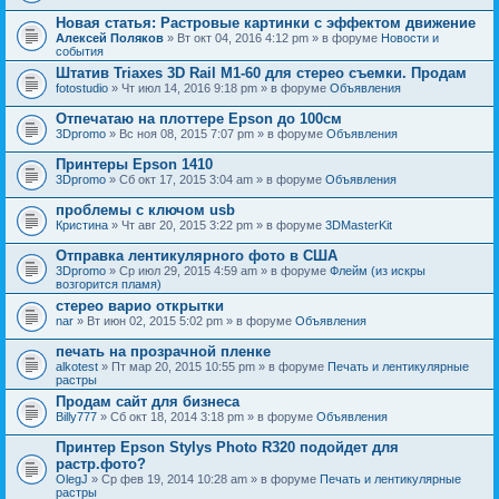
Новая статья: Растровые картинки с эффектом движение
Алексей Поляков
» Вт окт 04, 2016 4:12 pm » в форуме
Новости и
события
Штатив Triaxes 3D Rail M1-60 для стерео съемки. Продам
fotostudio
» Чт июл 14, 2016 9:18 pm » в форуме
Объявления
Отпечатаю на плоттере Epson до 100см
3Dpromo
» Вс ноя 08, 2015 7:07 pm » в форуме
Объявления
Принтеры Epson 1410
3Dpromo
» Сб окт 17, 2015 3:04 am » в форуме
Объявления
проблемы с ключом usb
Кристина
» Чт авг 20, 2015 3:22 pm » в форуме
3DMasterKit
Отправка лентикулярного фото в США
3Dpromo
» Ср июл 29, 2015 4:59 am » в форуме
Флейм (из искры
возгорится пламя)
стерео варио открытки
nar
» Вт июн 02, 2015 5:02 pm » в форуме
Объявления
печать на прозрачной пленке
alkotest
» Пт мар 20, 2015 10:55 pm » в форуме
Печать и лентикулярные
растры
Продам сайт для бизнеса
Billy777
» Сб окт 18, 2014 3:18 pm » в форуме
Объявления
Принтер Epson Stylys Photo R320 подойдет для
растр.фото?
OlegJ
» Ср фев 19, 2014 10:28 am » в форуме
Печать и лентикулярные
растры