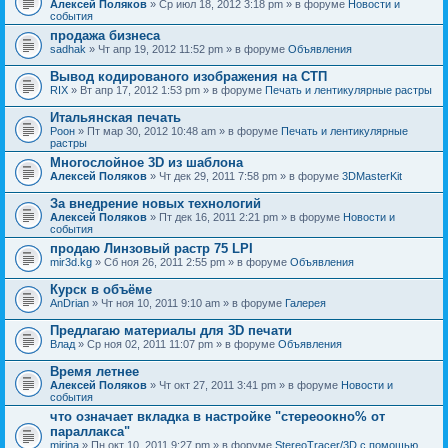
Алексей Поляков
» Ср июл 18, 2012 3:18 pm » в форуме
Новости и
события
продажа бизнеса
sadhak
» Чт апр 19, 2012 11:52 pm » в форуме
Объявления
Вывод кодированого изображения на СТП
RIX
» Вт апр 17, 2012 1:53 pm » в форуме
Печать и лентикулярные растры
Итальянская печать
Pоон
» Пт мар 30, 2012 10:48 am » в форуме
Печать и лентикулярные
растры
Многослойное 3D из шаблона
Алексей Поляков
» Чт дек 29, 2011 7:58 pm » в форуме
3DMasterKit
За внедрение новых технологий
Алексей Поляков
» Пт дек 16, 2011 2:21 pm » в форуме
Новости и
события
продаю Линзовый растр 75 LPI
mir3d.kg
» Сб ноя 26, 2011 2:55 pm » в форуме
Объявления
Курск в объёме
AnDrian
» Чт ноя 10, 2011 9:10 am » в форуме
Галерея
Предлагаю материалы для 3D печати
Влад
» Ср ноя 02, 2011 11:07 pm » в форуме
Объявления
Время летнее
Алексей Поляков
» Чт окт 27, 2011 3:41 pm » в форуме
Новости и
события
что означает вкладка в настройке "стереоокно% от
параллакса"
mirina
» Пн окт 10, 2011 9:27 pm » в форуме
StereoTracer/3D с помощью