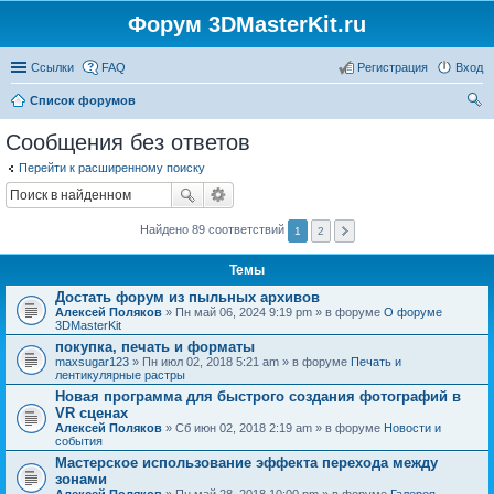
Форум 3DMasterKit.ru
Ссылки
FAQ
Регистрация
Вход
Список форумов
ои
Сообщения без ответов
ск
Перейти к расширенному поиску
Найдено 89 соответствий
1
2
Темы
Достать форум из пыльных архивов
Алексей Поляков
» Пн май 06, 2024 9:19 pm » в форуме
О форуме
3DMasterKit
покупка, печать и форматы
maxsugar123
» Пн июл 02, 2018 5:21 am » в форуме
Печать и
лентикулярные растры
Новая программа для быстрого создания фотографий в
VR сценах
Алексей Поляков
» Сб июн 02, 2018 2:19 am » в форуме
Новости и
события
Мастерское использование эффекта перехода между
зонами
Алексей Поляков
» Пн май 28, 2018 10:00 pm » в форуме
Галерея