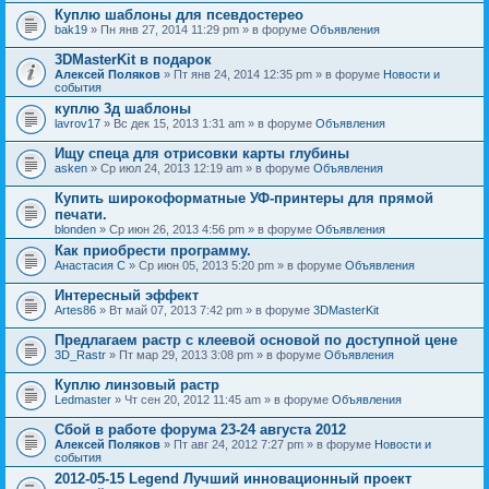
Куплю шаблоны для псевдостерео
bak19
» Пн янв 27, 2014 11:29 pm » в форуме
Объявления
3DMasterKit в подарок
Алексей Поляков
» Пт янв 24, 2014 12:35 pm » в форуме
Новости и
события
куплю 3д шаблоны
lavrov17
» Вс дек 15, 2013 1:31 am » в форуме
Объявления
Ищу спеца для отрисовки карты глубины
asken
» Ср июл 24, 2013 12:19 am » в форуме
Объявления
Купить широкоформатные УФ-принтеры для прямой
печати.
blonden
» Ср июн 26, 2013 4:56 pm » в форуме
Объявления
Как приобрести программу.
Анастасия С
» Ср июн 05, 2013 5:20 pm » в форуме
Объявления
Интересный эффект
Artes86
» Вт май 07, 2013 7:42 pm » в форуме
3DMasterKit
Предлагаем растр с клеевой основой по доступной цене
3D_Rastr
» Пт мар 29, 2013 3:08 pm » в форуме
Объявления
Куплю линзовый растр
Ledmaster
» Чт сен 20, 2012 11:45 am » в форуме
Объявления
Сбой в работе форума 23-24 августа 2012
Алексей Поляков
» Пт авг 24, 2012 7:27 pm » в форуме
Новости и
события
2012-05-15 Legend Лучший инновационный проект