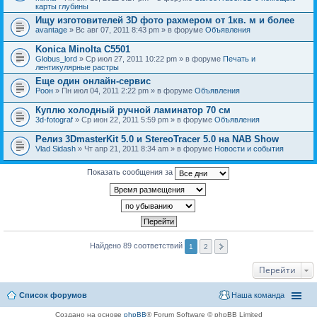
карты глубины
Ищу изготовителей 3D фото рахмером от 1кв. м и более
avantage
» Вс авг 07, 2011 8:43 pm » в форуме
Объявления
Konica Minolta C5501
Globus_lord
» Ср июл 27, 2011 10:22 pm » в форуме
Печать и
лентикулярные растры
Еще один онлайн-сервис
Pоон
» Пн июл 04, 2011 2:22 pm » в форуме
Объявления
Куплю холодный ручной ламинатор 70 см
3d-fotograf
» Ср июн 22, 2011 5:59 pm » в форуме
Объявления
Релиз 3DmasterKit 5.0 и StereoTracer 5.0 на NAB Show
Vlad Sidash
» Чт апр 21, 2011 8:34 am » в форуме
Новости и события
Показать сообщения за
Найдено 89 соответствий
1
2
Перейти
Список форумов
Наша команда
Создано на основе
phpBB
® Forum Software © phpBB Limited