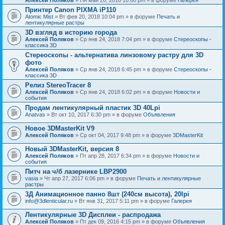
Принтер Canon PIXMA iP110
Atomic Mist
» Вт фев 20, 2018 10:04 pm » в форуме
Печать и
лентикулярные растры
3D взгляд в историю города
Алексей Поляков
» Ср янв 24, 2018 7:04 pm » в форуме
Стереоскопы -
классика 3D
Стереоскопы - альтернатива линзовому растру для 3D
фото
Алексей Поляков
» Ср янв 24, 2018 6:45 pm » в форуме
Стереоскопы -
классика 3D
Релиз StereoTracer 8
Алексей Поляков
» Ср янв 24, 2018 6:02 pm » в форуме
Новости и
события
Продам лентикулярный пластик 3D 40Lpi
Anatvas
» Вт окт 10, 2017 6:30 pm » в форуме
Объявления
Новое 3DMasterKit V9
Алексей Поляков
» Ср окт 04, 2017 9:48 pm » в форуме
3DMasterKit
Новый 3DMasterKit, версия 8
Алексей Поляков
» Пт апр 28, 2017 6:34 pm » в форуме
Новости и
события
Питч на ч/б лазернике LBP2900
vasia
» Чт апр 27, 2017 6:06 pm » в форуме
Печать и лентикулярные
растры
3Д Анимационное панно 8шт (240см высота), 20lpi
info@3dlenticular.ru
» Вт янв 31, 2017 5:11 pm » в форуме
Галерея
Лентикулярные 3D Дисплеи - распродажа
Алексей Поляков
» Пт дек 09, 2016 4:15 pm » в форуме
Объявления