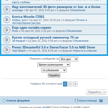
карты глубины
Ищу изготовителей 3D фото рахмером от 1кв. м и более
avantage
» Вс авг 07, 2011 8:43 pm » в форуме
Объявления
Konica Minolta C5501
Globus_lord
» Ср июл 27, 2011 10:22 pm » в форуме
Печать и
лентикулярные растры
Еще один онлайн-сервис
Pоон
» Пн июл 04, 2011 2:22 pm » в форуме
Объявления
Куплю холодный ручной ламинатор 70 см
3d-fotograf
» Ср июн 22, 2011 5:59 pm » в форуме
Объявления
Релиз 3DmasterKit 5.0 и StereoTracer 5.0 на NAB Show
Vlad Sidash
» Чт апр 21, 2011 8:34 am » в форуме
Новости и события
Показать сообщения за
Найдено 89 соответствий
1
2
Перейти
Список форумов
Наша команда
Создано на основе
phpBB
® Forum Software © phpBB Limited