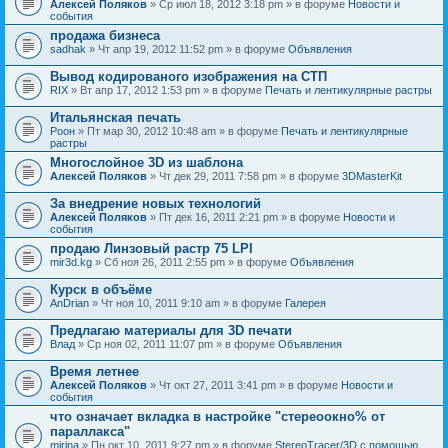
Алексей Поляков
» Ср июл 18, 2012 3:18 pm » в форуме
Новости и
события
продажа бизнеса
sadhak
» Чт апр 19, 2012 11:52 pm » в форуме
Объявления
Вывод кодированого изображения на СТП
RIX
» Вт апр 17, 2012 1:53 pm » в форуме
Печать и лентикулярные растры
Итальянская печать
Pоон
» Пт мар 30, 2012 10:48 am » в форуме
Печать и лентикулярные
растры
Многослойное 3D из шаблона
Алексей Поляков
» Чт дек 29, 2011 7:58 pm » в форуме
3DMasterKit
За внедрение новых технологий
Алексей Поляков
» Пт дек 16, 2011 2:21 pm » в форуме
Новости и
события
продаю Линзовый растр 75 LPI
mir3d.kg
» Сб ноя 26, 2011 2:55 pm » в форуме
Объявления
Курск в объёме
AnDrian
» Чт ноя 10, 2011 9:10 am » в форуме
Галерея
Предлагаю материалы для 3D печати
Влад
» Ср ноя 02, 2011 11:07 pm » в форуме
Объявления
Время летнее
Алексей Поляков
» Чт окт 27, 2011 3:41 pm » в форуме
Новости и
события
что означает вкладка в настройке "стереоокно% от
параллакса"
mirina
» Пн окт 10, 2011 9:27 pm » в форуме
StereoTracer/3D с помощью