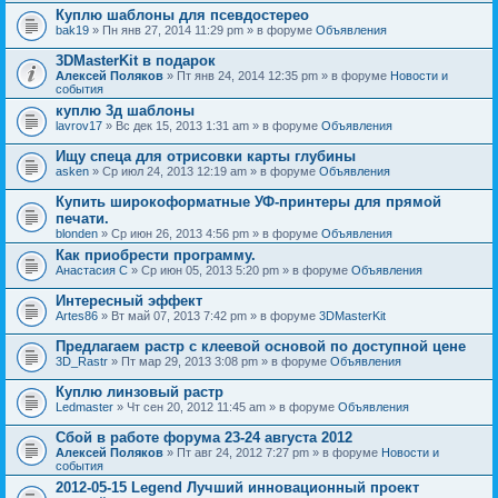
Куплю шаблоны для псевдостерео
bak19
» Пн янв 27, 2014 11:29 pm » в форуме
Объявления
3DMasterKit в подарок
Алексей Поляков
» Пт янв 24, 2014 12:35 pm » в форуме
Новости и
события
куплю 3д шаблоны
lavrov17
» Вс дек 15, 2013 1:31 am » в форуме
Объявления
Ищу спеца для отрисовки карты глубины
asken
» Ср июл 24, 2013 12:19 am » в форуме
Объявления
Купить широкоформатные УФ-принтеры для прямой
печати.
blonden
» Ср июн 26, 2013 4:56 pm » в форуме
Объявления
Как приобрести программу.
Анастасия С
» Ср июн 05, 2013 5:20 pm » в форуме
Объявления
Интересный эффект
Artes86
» Вт май 07, 2013 7:42 pm » в форуме
3DMasterKit
Предлагаем растр с клеевой основой по доступной цене
3D_Rastr
» Пт мар 29, 2013 3:08 pm » в форуме
Объявления
Куплю линзовый растр
Ledmaster
» Чт сен 20, 2012 11:45 am » в форуме
Объявления
Сбой в работе форума 23-24 августа 2012
Алексей Поляков
» Пт авг 24, 2012 7:27 pm » в форуме
Новости и
события
2012-05-15 Legend Лучший инновационный проект