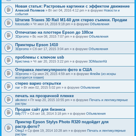
Новая статья: Растровые картинки с эффектом движение
Алексей Поляков
» Вт окт 04, 2016 4:12 pm » в форуме
Новости и
события
Штатив Triaxes 3D Rail M1-60 для стерео съемки. Продам
fotostudio
» Чт июл 14, 2016 9:18 pm » в форуме
Объявления
Отпечатаю на плоттере Epson до 100см
3Dpromo
» Вс ноя 08, 2015 7:07 pm » в форуме
Объявления
Принтеры Epson 1410
3Dpromo
» Сб окт 17, 2015 3:04 am » в форуме
Объявления
проблемы с ключом usb
Кристина
» Чт авг 20, 2015 3:22 pm » в форуме
3DMasterKit
Отправка лентикулярного фото в США
3Dpromo
» Ср июл 29, 2015 4:59 am » в форуме
Флейм (из искры
возгорится пламя)
стерео варио открытки
nar
» Вт июн 02, 2015 5:02 pm » в форуме
Объявления
печать на прозрачной пленке
alkotest
» Пт мар 20, 2015 10:55 pm » в форуме
Печать и лентикулярные
растры
Продам сайт для бизнеса
Billy777
» Сб окт 18, 2014 3:18 pm » в форуме
Объявления
Принтер Epson Stylys Photo R320 подойдет для
растр.фото?
OlegJ
» Ср фев 19, 2014 10:28 am » в форуме
Печать и лентикулярные
растры