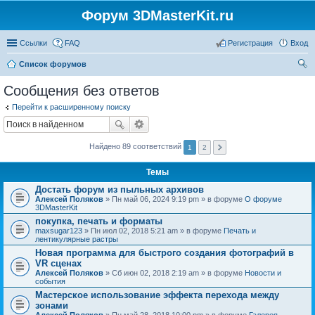
Форум 3DMasterKit.ru
Ссылки
FAQ
Регистрация
Вход
Список форумов
ои
Сообщения без ответов
ск
Перейти к расширенному поиску
Найдено 89 соответствий
1
2
Темы
Достать форум из пыльных архивов
Алексей Поляков
» Пн май 06, 2024 9:19 pm » в форуме
О форуме
3DMasterKit
покупка, печать и форматы
maxsugar123
» Пн июл 02, 2018 5:21 am » в форуме
Печать и
лентикулярные растры
Новая программа для быстрого создания фотографий в
VR сценах
Алексей Поляков
» Сб июн 02, 2018 2:19 am » в форуме
Новости и
события
Мастерское использование эффекта перехода между
зонами
Алексей Поляков
» Пн май 28, 2018 10:00 pm » в форуме
Галерея